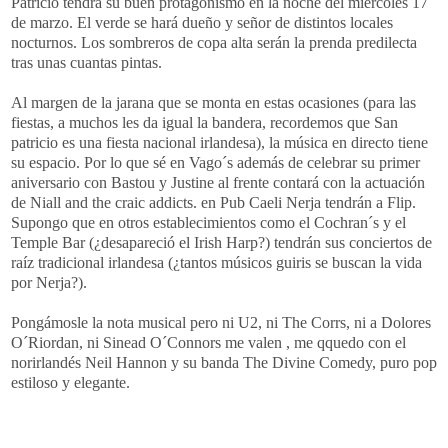
Patricio tendrá su buen protagonismo en la noche del miércoles 17
de marzo. El verde se hará dueño y señor de distintos locales
nocturnos. Los sombreros de copa alta serán la prenda predilecta
tras unas cuantas pintas.
Al margen de la jarana que se monta en estas ocasiones (para las
fiestas, a muchos les da igual la bandera, recordemos que San
patricio es una fiesta nacional irlandesa), la música en directo tiene
su espacio. Por lo que sé en Vago´s además de celebrar su primer
aniversario con Bastou y Justine al frente contará con la actuación
de Niall and the craic addicts. en Pub Caeli Nerja tendrán a Flip.
Supongo que en otros establecimientos como el Cochran´s y el
Temple Bar (¿desapareció el Irish Harp?) tendrán sus conciertos de
raíz tradicional irlandesa (¿tantos músicos guiris se buscan la vida
por Nerja?).
Pongámosle la nota musical pero ni U2, ni The Corrs, ni a Dolores
O´Riordan, ni Sinead O´Connors me valen , me qquedo con el
norirlandés Neil Hannon y su banda The Divine Comedy, puro pop
estiloso y elegante.