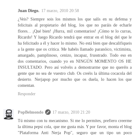
Juan Diego.
17 marzo, 2010 20:58
¿Veis? Siempre sois los mismos los que salís en su defensa y
felicitais al propietario del blog, los que no paráis de echarle
flores... ¡Qué bien! ¡Hurra, mil comentarios! ¡Cómo te lo curras,
Ricardo! Y luego Ricardo tendrá que entrar en el blog del que le
ha felicitado a él y hacer lo mismo. No está bien que descalifiqueis
a la gente que os critica. Me habéis llamado paranóico, victimista,
amargado, pamplinoso, cenizo, incapaz, frusstrado. Todo eso en
dos comentarios, cuando yo en NINGÚN MOMENTO OS HE
INSULTADO. Pero así volvéis a demostrarme que no queréis a
gente que no sea de vuestro club. Os creéis la última cocacola del
desierto. Nerjapop por mucho que os duela, lo hacen los que
comentan.
Responder
PopBelmondo
17 marzo, 2010 21:20
Tú mismo con tu mecanismo. Si me lo permites, prefiero creerme
la última pepsi cola, que me gusta más. Y por favor, monta el blog
"Plataforma Anti Nerja Pop", seguro que un tipo un poco