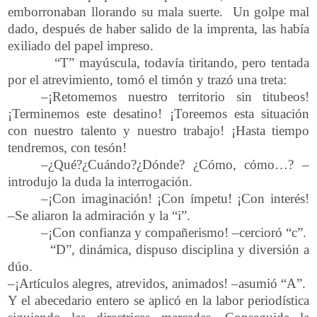
emborronaban llorando su mala suerte. Un golpe mal
dado, después de haber salido de la imprenta, las había
exiliado del papel impreso.
“T” mayúscula, todavía tiritando, pero tentada
por el atrevimiento, tomó el timón y trazó una treta:
–¡Retomemos nuestro territorio sin titubeos!
¡Terminemos este desatino! ¡Toreemos esta situación
con nuestro talento y nuestro trabajo! ¡Hasta tiempo
tendremos, con tesón!
–¿Qué?¿Cuándo?¿Dónde? ¿Cómo, cómo…? –
introdujo la duda la interrogación.
–¡Con imaginación! ¡Con ímpetu! ¡Con interés!
–Se aliaron la admiración y la “i”.
–¡Con confianza y compañerismo! –cercioró “c”.
“D”, dinámica, dispuso disciplina y diversión a
dúo.
–¡Artículos alegres, atrevidos, animados! –asumió “A”.
Y el abecedario entero se aplicó en la labor periodística