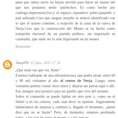
pena que tantos euros no hayan servido para hacer un museo del
que nos podamos sentir satisfechos. Es como hecho por
catálogo,impersonal,frio,y el espacio expositivo pobre,pequeño y
mal utilizado.Creo que ningun nerjeño se sentirá identificado con
lo que el museo contiene, a ecepción de la zona de la cueva de
Nerja.Creo que la construcción del Museo se ha hecho como
trampolin electoral de un partido político, sin importarle su
contenido, que suele ser lo más importante en un museo.
Responder
Anxel70
25 julio, 2011 17:34
¿Que tiene eso que ver, Kent?
Estamos hablando de una infraestructura que podrá atraer entre 60
y 80 mil visitantes al año
al centro de Nerja
. Luego, estos
visitantes podrán visitar otros sitios y dejarse sus perras aquí o allí.
Eso siempre será positivo para un pueblo que vive del turismo.
Sobre el contenido se puede hablar en otro post y, como en el
fútbol o en los colores, cada cual decir su opinión. Seguramente
hablaríamos de mejoras y cambios y, llegado el momento, ¿quien
dice que no se harán? Pero, de momento, estamos perdiendo
todos, a los que les gusta el museo y a los que no.