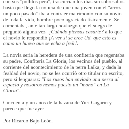
con sus "pollitos pera", trascurrían los días sin sobresaltos
hasta que llego la noticia de que una joven con el "arroz
un poco pasado" iba a contraer matrimonio con su novio
de toda la vida, hombre poco agraciado físicamente. Se
comentaba, ante tan largo noviazgo que el suegro le
preguntó alguna vez
¿Cuándo piensas casarte?
a lo que
el novio le respondió
¡A ver si se cree Ud. que esto es
como un huevo que se echa a freír!.
La novia sería la heredera de una confitería que regentaba
su padre, Confitería La Gloria, los vecinos del pueblo, al
corriente del acontecimiento de la perra Laika, y dada la
fealdad del novio, no se les ocurrió otro titular no escrito,
pero si lenguaraz: "
Los rusos han enviado una perra al
espacio y nosotros hemos puesto un "mono" en La
Gloria"
.
Cincuenta y un años de la hazaña de Yuri Gagarin y
parece que fue ayer.
Por Ricardo Bajo León.