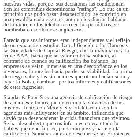
nuestras vidas, porque sus decisiones las condicionan.
Son las compañías denominadas "ratings". Lo que en un
principio nos pudo pasar desapercibido, se convirtió en
una pesadilla cada vez que tanto en los diarios hablados
de la radio, en los telediarios o en los periódicos, se
nombraba o escribía ese anglicismo.
Parecía que sus informes eran independientes y el reflejo
de un exhaustivo estudio. La calificación a los Bancos y
las Sociedades de Capital Riesgo, con la máxima nota la
triple AAA, hacía que su valor en bolsa subiera, al
contrario de cuando su calificación iba bajando, las
empresas se veían inmersas en una desconfianza en los
inversores, lo que les hacía perder su viabilidad. La prima
de riesgo sube y las situaciones que otrora hacían subir y
bajar la Bolsa, cambian por los informes y calificaciones
de estas Agencias.
Standar & Poor´S es una agencia de calificación de riesgo
de acciones y bonos que determina la solvencia de los
mismos. Junto con Moody¨S y Fitch Group son las
agencias más influyentes en su ámbito. Influencia que
sirvió para desencadenar la crisis financiera que vivimos.
Se ha descubierto que sus informes no eran todo lo
fiables que deberían ser, pues eran juez y parte en la
calificación. Semanas antes de descubrirse las Hipotecas