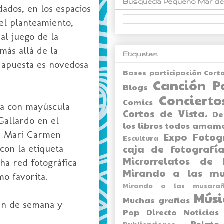
Búsqueda Pequeño Mar de
ados, en los espacios
 el planteamiento,
al juego de la
más allá de la
Etiquetas
 apuesta es novedosa
Bases participación Cort
Canción P
Blogs
Concierto
Comics
ra con mayúscula
Cortos de Vista.
De
Gallardo en el
los libros todos amam
or Mari Carmen
Expo
Fotog
Escultura
con la etiqueta
caja de fotografía
Microrrelatos de 
cha red fotográfica
Mirando a las mu
o favorita.
Mirando a las musarañ
Músi
Muchas grafias
fin de semana y
Pop Directo
Noticias
Relato
Publicaciones