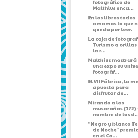
fotográfico de
Malthius enca...
En los libros todos
amamos lo que n
queda por leer.
La caja de fotograf
Turismo a orillas
la r...
Malthius mostrará
una expo su univ
fotográf...
El VII Fábrica, la m
apuesta para
disfrutar de...
Mirando a las
musarañas (172) 
nombre de los d..
"Negro y blanco Te
de Noche" premi
en el Co...