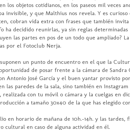
 los objetos cotidianos, en los paseos mil veces and
pa invisible, y que Malthius nos revela. Y es curioso
ecen, cobran vida extra con frases que también invita 
fo ha decidido reunirlas, ya sin reglas determinadas 
uyen las partes en pos de un todo que ampliado? La
as por el Fotoclub Nerja.
s suponen un punto de encuentro en el que la Cultu
oportunidad de posar frente a la cámara de Sandra 
con Antonio José García y el buen yantar provisto p
en las paredes de la sala, sino también en Instagram 
, realizada con tu móvil o cámara y la cuelgas en di
producción a tamaño 30x40 de la que has elegido com
ulio en horario de mañana de 10h.-14h. y las tardes, 
ro cultural en caso de alguna actividad en él.