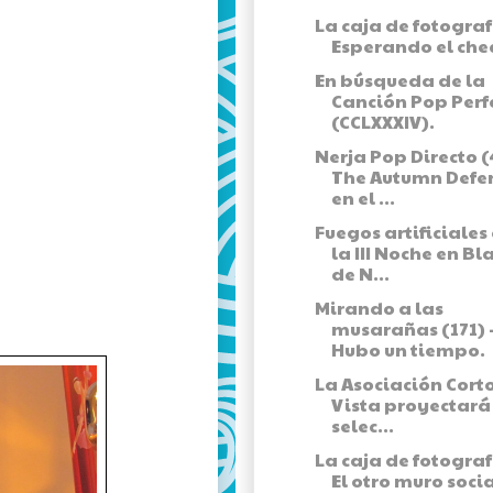
La caja de fotograf
Esperando el che
En búsqueda de la
Canción Pop Perf
(CCLXXXIV).
Nerja Pop Directo (
The Autumn Defe
en el ...
Fuegos artificiales
la III Noche en Bl
de N...
Mirando a las
musarañas (171) 
Hubo un tiempo.
La Asociación Cort
Vista proyectará
selec...
La caja de fotograf
El otro muro socia