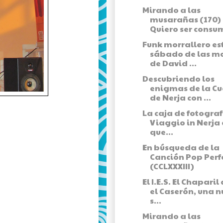
Mirando a las
musarañas (170) 
Quiero ser consum
Funk morrallero es
sábado de las m
de David ...
Descubriendo los
enigmas de la C
de Nerja con ...
La caja de fotograf
Viaggio in Nerja 
que...
En búsqueda de la
Canción Pop Perf
(CCLXXXIII)
El I.E.S. El Chaparil
el Caserón, una 
s...
Mirando a las