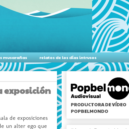
as musarañas
relatos de los días intrusos
a exposición
PRODUCTORA DE VÍDEO
POPBELMONDO
sala de exposiciones
de un alter ego que