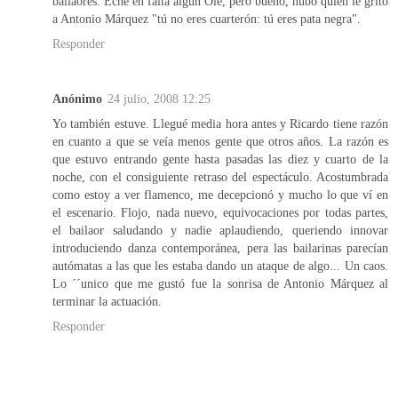
bailaores. Eché en falta algún Ole, pero bueno, hubo quien le gritó
a Antonio Márquez "tú no eres cuarterón: tú eres pata negra".
Responder
Anónimo
24 julio, 2008 12:25
Yo también estuve. Llegué media hora antes y Ricardo tiene razón
en cuanto a que se veía menos gente que otros años. La razón es
que estuvo entrando gente hasta pasadas las diez y cuarto de la
noche, con el consiguiente retraso del espectáculo. Acostumbrada
como estoy a ver flamenco, me decepcionó y mucho lo que ví en
el escenario. Flojo, nada nuevo, equivocaciones por todas partes,
el bailaor saludando y nadie aplaudiendo, queriendo innovar
introduciendo danza contemporánea, pera las bailarinas parecían
autómatas a las que les estaba dando un ataque de algo... Un caos.
Lo ´´unico que me gustó fue la sonrisa de Antonio Márquez al
terminar la actuación.
Responder