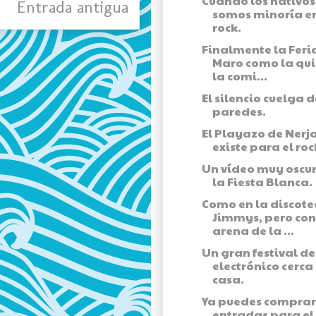
Cuando los nativos
Entrada antigua
somos minoría en
rock.
Finalmente la Feri
Maro como la qui
la comi...
El silencio cuelga d
paredes.
El Playazo de Nerj
existe para el roc
Un vídeo muy oscu
la Fiesta Blanca.
Como en la discote
Jimmys, pero con
arena de la ...
Un gran festival d
electrónico cerca
casa.
Ya puedes comprar
entradas para el I