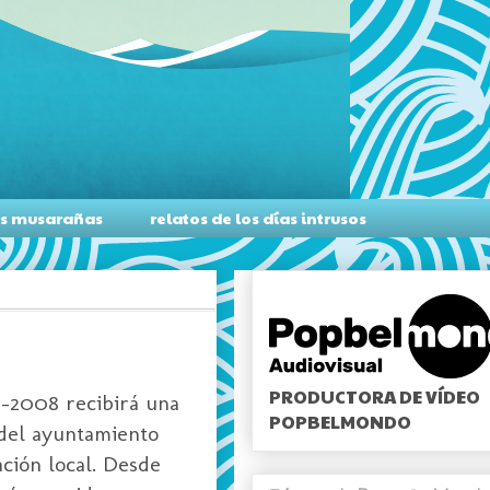
as musarañas
relatos de los días intrusos
PRODUCTORA DE VÍDEO
7-2008 recibirá una
POPBELMONDO
 del ayuntamiento
ación local. Desde