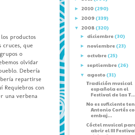
2010
(290)
►
2009
(339)
►
2008
(320)
▼
diciembre
(30)
 los productos
►
as cruces, que
noviembre
(23)
►
 grupos o
octubre
(25)
►
debemos olvidar
septiembre
(26)
►
 pueblo. Debería
agosto
(31)
▼
bería repartirse
Tradición musical
quí Requiebros con
española en el
Festival de las T..
cer una verbena
No es suficiente ten
Antonio Cortés c
embaj...
Cóctel musical par
abrir el III Festiva