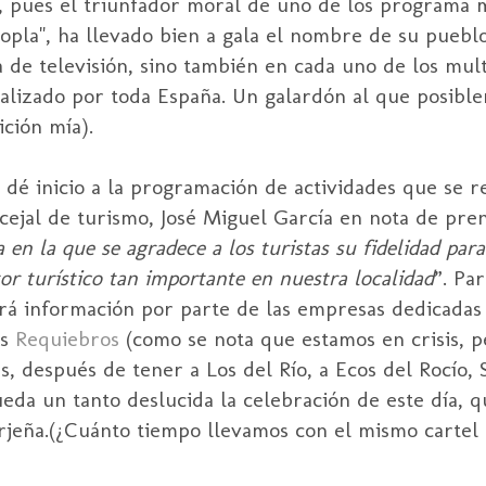
a, pues el triunfador moral de uno de los programa 
opla", ha llevado bien a gala el nombre de su pueblo
e televisión, sino también en cada uno de los mult
alizado por toda España. Un galardón al que posibl
ción mía).
ue dé inicio a la programación de actividades que se 
ncejal de turismo, José Miguel García en nota de pre
a en la que se agradece a los turistas su fidelidad par
or turístico tan importante en nuestra localidad
”. Par
rá información por parte de las empresas dedicadas a
os
Requiebros
(como se nota que estamos en crisis, p
s, después de tener a Los del Río, a Ecos del Rocío, S
eda un tanto deslucida la celebración de este día, q
erjeña.(¿Cuánto tiempo llevamos con el mismo cartel 