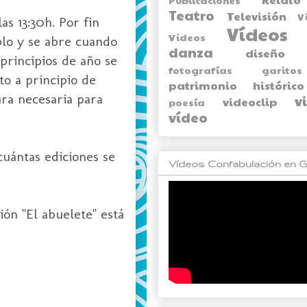
Teatro
Televisión
V
s 13:30h. Por fin
Vídeos
Videos
blo y se abre cuando
danza
diseño
 principios de año se
fotografías
garitos
to a principio de
patrimonio histórico
ura necesaria para
v
videoclip
poesía
vídeo
cuántas ediciones se
Vídeos Confabulación en G
ión "El abuelete" está