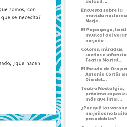
delas 3 ...
que somos, con
Encuesta sobre la
movida nocturna
 que se necesita?
Nerja.
El Papagayo, la ci
musical del vera
nerjeño
Colores, miradas,
sueños e infancia
Teatro Nostal...
sado, ¿que hacen
El Escudo de Oro p
Antonio Cortés en
Día del...
Teatro Nostalgia,
próxima exposic
más que inter...
¿Por qué los varon
nerjeños no bail
pasodobles?