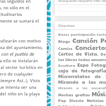
más seguidos en
Búsqueda Pequeño Mar de
, no sólo en el
itudinarios
emente se sumará el
Etiquetas
Bases participación Cort
Canción P
realizarán con motivo
Blogs
Concierto
nsa del ayuntamiento,
Comics
Cortos de Vista.
a con el pueblo de
De
los libros todos amam
a ello se instalarán
Expo
Fotog
Escultura
l sector turístico en
caja de fotografía
ero de cualquier
Microrrelatos de 
iempre Así...). Visto
Mirando a las mu
ue intenta ser una
Mirando a las musarañ
Músi
del niño en la playa
Muchas grafias
Pop Directo
Noticias
Relato
Publicaciones