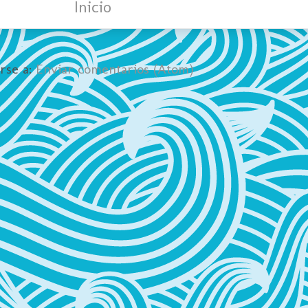
Inicio
irse a:
Enviar comentarios (Atom)