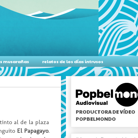
as musarañas
relatos de los días intrusos
PRODUCTORA DE VÍDEO
POPBELMONDO
into al de la plaza
inguito
El Papagayo
.