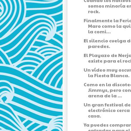
Cuando los nativos
somos minoría en
rock.
Finalmente la Feri
Maro como la qui
la comi...
El silencio cuelga d
paredes.
El Playazo de Nerj
existe para el roc
Un vídeo muy oscu
la Fiesta Blanca.
Como en la discote
Jimmys, pero con
arena de la ...
Un gran festival d
electrónico cerca
casa.
Ya puedes comprar
entradas para el I