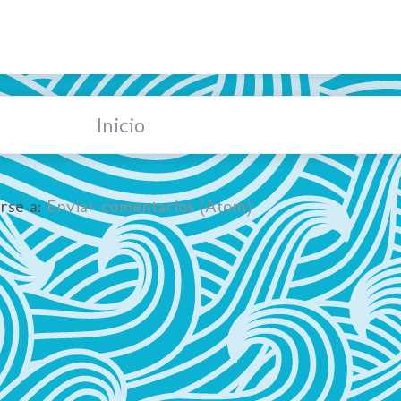
Inicio
irse a:
Enviar comentarios (Atom)