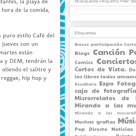
tantes, la playa de
Búsqueda Pequeño Mar de
 hora de la comida,
Etiquetas
s puro estilo Café del
s jueves con un
Bases participación Cort
Canción P
 martes están
Blogs
Concierto
ra y DEM, tendrán la
Comics
Cortos de Vista.
oliendo el salitre y
De
los libros todos amam
 reggae, hip hop y
Expo
Fotog
Escultura
caja de fotografía
Microrrelatos de 
Mirando a las mu
Mirando a las musarañ
Músi
Muchas grafias
Pop Directo
Noticias
Relato
Publicaciones