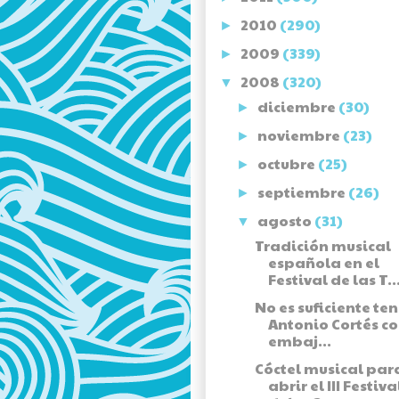
2010
(290)
►
2009
(339)
►
2008
(320)
▼
diciembre
(30)
►
noviembre
(23)
►
octubre
(25)
►
septiembre
(26)
►
agosto
(31)
▼
Tradición musical
española en el
Festival de las T..
No es suficiente ten
Antonio Cortés c
embaj...
Cóctel musical par
abrir el III Festiva