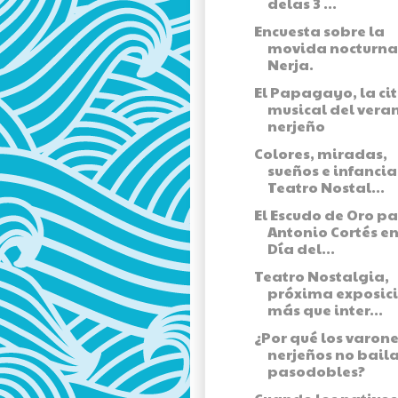
delas 3 ...
Encuesta sobre la
movida nocturna
Nerja.
El Papagayo, la ci
musical del vera
nerjeño
Colores, miradas,
sueños e infancia
Teatro Nostal...
El Escudo de Oro p
Antonio Cortés en
Día del...
Teatro Nostalgia,
próxima exposic
más que inter...
¿Por qué los varon
nerjeños no bail
pasodobles?