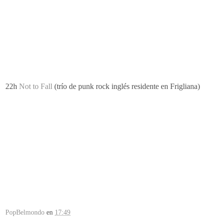
22h
Not
to
Fall
(trío de
punk
rock
inglés residente en
Frigliana
)
PopBelmondo
en
17:49