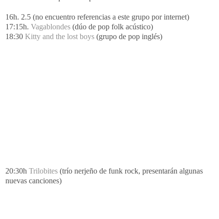
16h. 2.5 (no encuentro referencias a este grupo por
internet
)
17:15h.
Vagablondes
(dúo de
pop
folk
acústico)
18:30
Kitty
and
the
lost
boys
(grupo de
pop
inglés)
20:30h
Trilobites
(trío
nerjeño
de
funk
rock
, presentarán algunas
nuevas canciones)