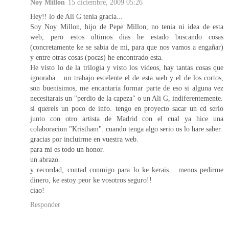
Noy Millon
15 diciembre, 2009 05:26
Hey!! lo de Ali G tenia gracia...
Soy Noy Millon, hijo de Pepe Millon, no tenia ni idea de esta
web, pero estos ultimos dias he estado buscando cosas
(concretamente ke se sabia de mi, para que nos vamos a engañar)
y entre otras cosas (pocas) he encontrado esta.
He visto lo de la trilogia y visto los videos, hay tantas cosas que
ignoraba... un trabajo escelente el de esta web y el de los cortos,
son buenisimos, me encantaria formar parte de eso si alguna vez
necesitarais un "perdio de la capeza" o un Ali G, indiferentemente.
si quereis un poco de info. tengo en proyecto sacar un cd serio
junto con otro artista de Madrid con el cual ya hice una
colaboracion "Kristham". cuando tenga algo serio os lo hare saber.
gracias por incluirme en vuestra web.
para mi es todo un honor.
un abrazo.
y recordad, contad conmigo para lo ke kerais... menos pedirme
dinero, ke estoy peor ke vosotros seguro!!
ciao!
Responder