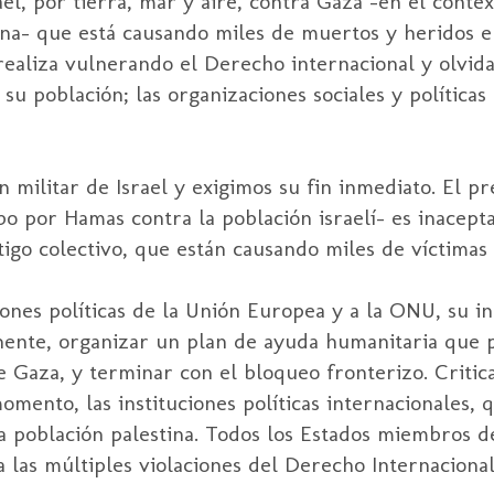
ael
, por tierra, mar y aire, contra Gaza –en el conte
na- que está causando miles de muertos y heridos e
realiza vulnerando el Derecho internacional y olvid
su población; las organizaciones sociales y políticas
ón militar de
Israel
y exigimos su fin inmediato. El pr
abo por
Hamas
contra la población israelí- es inacept
igo colectivo, que están causando miles de víctimas c
iones políticas de la Unión Europea y a la
ONU
, su i
ente, organizar un plan de ayuda humanitaria que p
de Gaza, y terminar con el bloqueo fronterizo. Crit
momento, las instituciones políticas internacionales,
la población palestina. Todos los Estados miembros d
ra las múltiples violaciones del Derecho Internacion