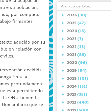
xto de la ocupación
ntre su población,
Archivo del blog
ando, por completo,
2026
(30)
►
 abajo
firmantes
2025
(47)
►
2024
(15)
►
2023
(7)
►
etexto aducido por su
2022
(35)
►
able en relación con
2021
(89)
►
iviles.
2020
(96)
►
ntervención decidida
2019
(94)
►
onga fin a la
2018
(101)
►
icamos profundamente
2014
(151)
►
 que está permitiendo
2013
(351)
►
e la
ONU
tienen la
2012
(440)
►
al Humanitario que se
2011
(500)
►