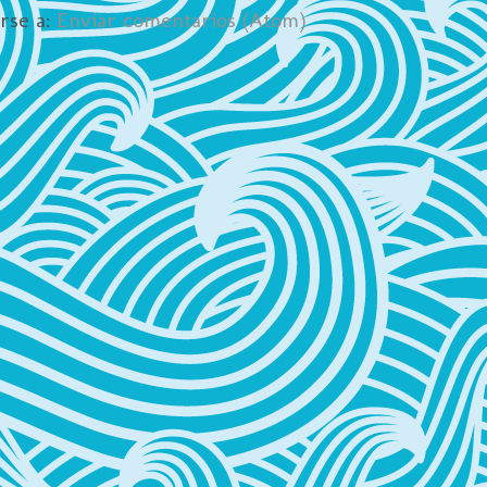
irse a:
Enviar comentarios (Atom)