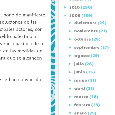
2010
(290)
►
l
pone de manifiesto,
2009
(339)
▼
soluciones de las
diciembre
(24)
►
ncipales actores, con
noviembre
(21)
►
ueblo palestino a
octubre
(28)
►
vencia pacífica de los
septiembre
(27)
►
ón de las medidas de
agosto
(29)
►
ara que se alcancen
julio
(28)
►
junio
(26)
►
ue se han convocado
mayo
(31)
►
abril
(31)
►
marzo
(36)
►
febrero
(29)
►
enero
(29)
▼