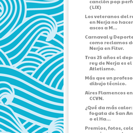
canción pop perf
(LIX)
Los veteranos del r
en Nerja no hace
ascos a M...
Carnaval y Deport
como reclamos d
Nerja en Fitur.
Tras 25 años el dep
rey de Nerja es el
Atletismo.
Más que un profeso
dibujo técnico.
Aires Flamencos en
CCVN.
¿Qué da más calor:
fogata de San A
o el Ha...
Premios, fotos, col