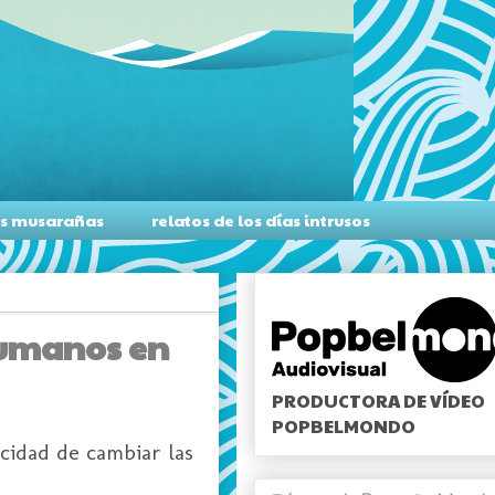
as musarañas
relatos de los días intrusos
 Humanos en
PRODUCTORA DE VÍDEO
POPBELMONDO
cidad de cambiar las