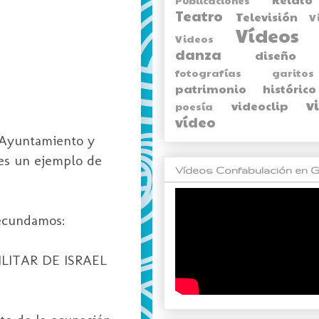
Teatro
Televisión
V
Vídeos
Videos
danza
diseño
fotografías
garitos
patrimonio histórico
v
videoclip
poesía
vídeo
 Ayuntamiento y
s un ejemplo de
Vídeos Confabulación en G
cundamos:
ILITAR DE
ISRAEL