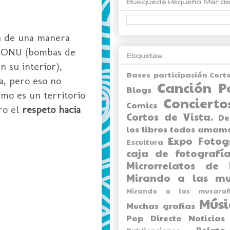
Búsqueda Pequeño Mar de
za de una manera
a
ONU
(bombas de
Etiquetas
n su interior),
Bases participación Cort
a, pero eso no
Canción P
Blogs
imo es un territorio
Concierto
Comics
ro el
respeto hacia
Cortos de Vista.
De
los libros todos amam
Expo
Fotog
Escultura
caja de fotografía
Microrrelatos de 
Mirando a las mu
Mirando a las musarañ
Músi
Muchas grafias
Pop Directo
Noticias
Relato
Publicaciones