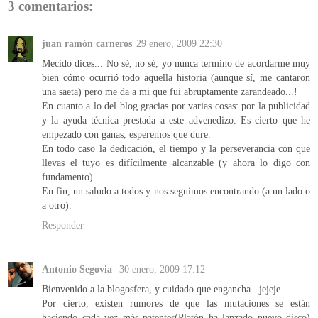
3 comentarios:
juan ramón carneros
29 enero, 2009 22:30
Mecido dices... No sé, no sé, yo nunca termino de acordarme muy
bien cómo ocurrió todo aquella historia (aunque sí, me cantaron
una saeta) pero me da a mi que fui abruptamente zarandeado...!
En cuanto a lo del blog gracias por varias cosas: por la publicidad
y la ayuda técnica prestada a este advenedizo. Es cierto que he
empezado con ganas, esperemos que dure.
En todo caso la dedicación, el tiempo y la perseverancia con que
llevas el tuyo es difícilmente alcanzable (y ahora lo digo con
fundamento).
En fin, un saludo a todos y nos seguimos encontrando (a un lado o
a otro).
Responder
Antonio Segovia
30 enero, 2009 17:12
Bienvenido a la blogosfera, y cuidado que engancha...jejeje.
Por cierto, existen rumores de que las mutaciones se están
haciendo cada vez más patentes(Platón ha lanzado nuevo disco)