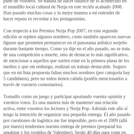
parte de vosotros. Se trataba de hacer balance de lo acontecido en
el mundillo local cultural de
Nerja
en este recién acabado 2008.
Han pasado muchas cosas y la mejor manera a mi entender de
hacer repaso es recordar a los protagonistas.
Con respecto a los Premios
Nerja
Pop
2007, en esta segunda
edición se repiten algunos nombres, como también aparecen nuevas
figuras que prometen
permanecer
en el panorama artístico
nerjeño
durante bastante tiempo. Como ya dije en el año pasado, no se trata
de una
competición
a muerte, sino de destacar lo más significativo,
de mencionar a aquellos que suelen estar en la primera plana de los
medios y que sin embargo, realizan un trabajo destacable. Seguro
que en mi lista propuesta faltan muchos nombres (por categoría hay
5 candidatos), pero no todos tienen cabida (podéis mencionarlos a
través
de vuestros comentarios).
Tomadlo
como un juego y participar aportando vuestra opinión y
vuestros votos. Es una manera más de mantener una relación
activa, entre vosotros los lectores y
Nerja
Pop
. Además este año sí
tengo la intención de organizar una pequeña entrega. El año pasado
por cuestiones de logística me fue imposible, pero en el 2009 (allá
por marzo) tendremos nuestra entrega de premios (preparad los
smoking
y los vestidos de Valentino). Serán 40 días para votar en