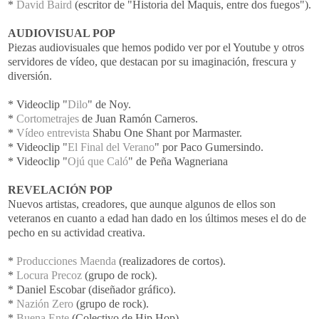
*
David
Baird
(escritor de "Historia del
Maquis
, entre dos fuegos").
AUDIOVISUAL
POP
Piezas audiovisuales que hemos podido ver por el
Youtube
y otros
servidores de vídeo, que destacan por su imaginación, frescura y
diversión.
*
Videoclip
"
Dilo
" de
Noy
.
*
Cortometrajes
de Juan Ramón Carneros.
*
Vídeo entrevista
Shabu
One
Shant
por
Marmaster
.
*
Videoclip
"
El Final del Verano
" por Paco
Gumersindo
.
*
Videoclip
"
Ojú
que Caló
" de Peña
Wagneriana
REVELACIÓN
POP
Nuevos artistas, creadores, que aunque algunos de ellos son
veteranos en cuanto a edad han dado en los últimos meses el do de
pecho en su actividad creativa.
*
Producciones
Maenda
(realizadores de cortos).
*
Locura Precoz
(grupo de
rock
).
*
Daniel
Escobar (diseñador gráfico).
*
Nazión
Zero
(grupo de
rock
).
*
Buena Ente
(Colectivo de
Hip
Hop
)