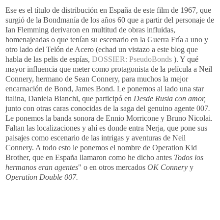
Ese es el título de distribución en España de este film de 1967, que
surgió de la Bondmanía de los años 60 que a partir del personaje de
Ian Flemming derivaron en multitud de obras influidas,
homenajeadas o que tenían su escenario en la Guerra Fría a uno y
otro lado del Telón de Acero (echad un vistazo a este blog que
habla de las pelis de espías,
DOSSIER: PseudoBonds
). Y qué
mayor influencia que meter como protagonista de la película a Neil
Connery, hermano de Sean Connery, para muchos la mejor
encarnación de Bond, James Bond. Le ponemos al lado una star
italina, Daniela Bianchi, que participó en
Desde Rusia con amor,
junto con otras caras conocidas de la saga del genuino agente 007
.
Le ponemos la banda sonora de Ennio Morricone y Bruno Nicolai.
Faltan las localizaciones y ahí es donde entra Nerja, que pone sus
paisajes como escenario de las intrigas y aventuras de Neil
Connery. A todo esto le ponemos el nombre de Operation Kid
Brother, que en España llamaron como he dicho antes
Todos los
hermanos eran agentes
" o en otros mercados
OK Connery
y
Operation Double 007.