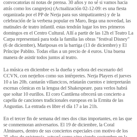
convocatorias ni notas de prensa. 30 años y no sé si vamos hacia
atrás como los cangrejos) (Actualización 02-12-09: es una fiesta
organizada por el PP de Nerja para sus simpatizantes) y de la
celebración de la verbena popular en Maro, llega una novedad, las
matinales de teatro infantil. estas tendrán lugar los tres primeros
domingos en el Centro Cultural. Allí a partir de las 12h el Teatro La
Carpa
representará
para toda la familia las obras "festival
Disney
"
(6 de diciembre), Mariposas en la barriga (13 de diciembre) y El
Príncipe
Pablito
. Todas ellas a un precio de 4 euros. Una buena
manera de asistir todos juntos al teatro.
La música en diciembre es la dueña y señora del escenario del
CCVN
, con
nerjeños
como sus intérpretes. N
erja
Players
el jueves
10 a las 20h. cantarán villancicos, relatarán cuentos e
interpretarán
escenas cómicas en la lengua del
Shakespeare
. para verlos habrá
que soltar 10
eurillos
. El coro Cantilena ofrecerá un concierto a
capella
de canciones tradicionales europeas en la Ermita de las
Angustias. La entrada es libre el día 17 a las 21h.
En el tercer fin de semana del mes dos citas importantes, en las que
se conmemoran aniversarios. El 19 de diciembre, la Coral
Alminares, dentro de sus conciertos especiales con motivo de los
25 años de existencia,
actuará
como vine siendo costumbre en la