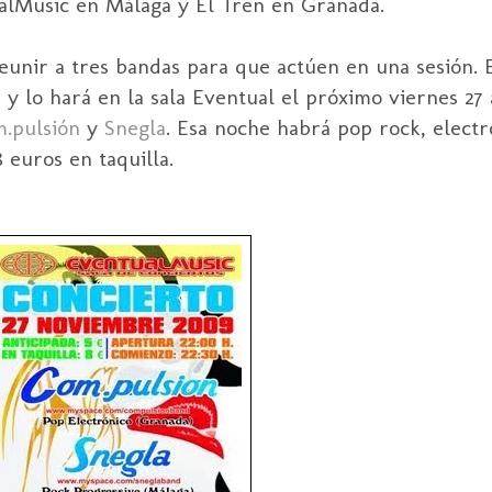
alMusic
en Málaga y El Tren en Granada.
 reunir a tres bandas para que actúen en una sesión.
z
y lo hará en la sala Eventual el próximo viernes 27 a
m
.
pulsión
y
Snegla
. Esa noche habrá
pop
rock
,
elect
 euros en taquilla.