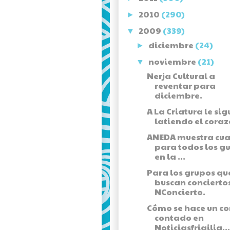
2010
(290)
►
2009
(339)
▼
diciembre
(24)
►
noviembre
(21)
▼
Nerja Cultural a
reventar para
diciembre.
A La Criatura le sig
latiendo el coraz
ANEDA muestra cu
para todos los g
en la ...
Para los grupos qu
buscan concierto
NConcierto.
Cómo se hace un co
contado en
Noticiasfrigilia...