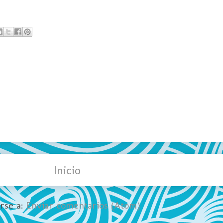
Inicio
irse a:
Enviar comentarios (Atom)