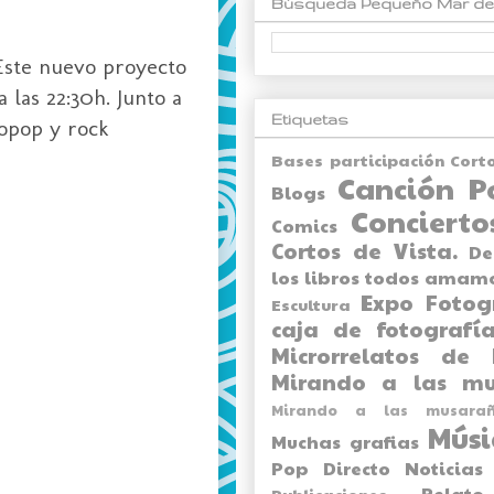
Búsqueda Pequeño Mar de
 Este nuevo proyecto
 las 22:30h. Junto a
Etiquetas
ropop
y
rock
Bases participación Cort
Canción P
Blogs
Concierto
Comics
Cortos de Vista.
De
los libros todos amam
Expo
Fotog
Escultura
caja de fotografía
Microrrelatos de 
Mirando a las mu
Mirando a las musarañ
Músi
Muchas grafias
Pop Directo
Noticias
Relato
Publicaciones