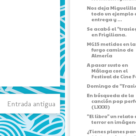
Nos deja Miguelillo
todo un ejemplo 
entrega y ...
Se acabó el "trasie
en Frigiliana.
MG15 metidos en la
furgo camino de
Almería
A pasar susto en
Málaga con el
Festival de Cine F
Domingo de "Trasi
En búsqueda de la
canción pop perf
Entrada antigua
(LXXXI)
"El libro" un relato
terror en imágen
¿Tienes planes par