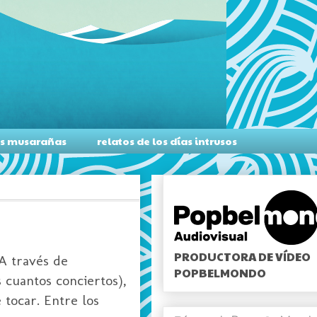
as musarañas
relatos de los días intrusos
PRODUCTORA DE VÍDEO
A través de
POPBELMONDO
s cuantos conciertos),
 tocar. Entre los