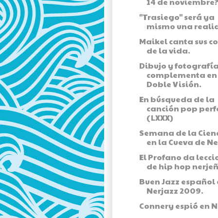
14 de noviembre
"Trasiego" será ya
mismo una reali
Maikel canta sus c
de la vida.
Dibujo y fotografía
complementa en
Doble Visión.
En búsqueda de la
canción pop perf
(LXXX)
Semana de la Cien
en la Cueva de Ne
El Profano da lecci
de hip hop nerjeñ
Buen Jazz español 
Nerjazz 2009.
Connery espió en N