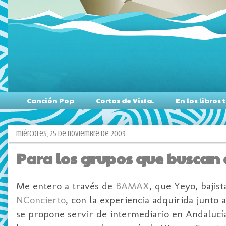
Canción Pop
Cortos de Vista.
En los libro
miércoles, 25 de noviembre de 2009
Para los grupos que buscan 
Me entero a través de
BAMAX
, que
Yeyo
, bajis
NConcierto
, con la experiencia adquirida junto 
se propone servir de intermediario en
Andalucí