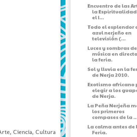
Encuentro de las Ar
la Espiritualidad
el I...
Todo el esplendor 
azul nerjeño en
televisión (...
Luces y sombras de
música en direct
la feria.
Sol y lluvia en la fe
de Nerja 2010.
Exotismo africano
elegir a los guap
de Nerja.
La Peña Nerjeña m
los primeros
compases de la ..
La calma antes de 
rte, Ciencia, Cultura
Feria.