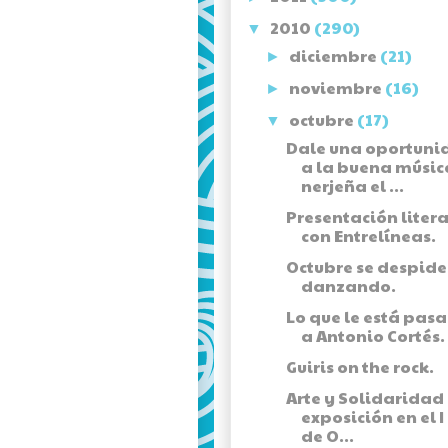
2010
(290)
▼
diciembre
(21)
►
noviembre
(16)
►
octubre
(17)
▼
Dale una oportuni
a la buena músic
nerjeña el ...
Presentación liter
con Entrelíneas.
Octubre se despide
danzando.
Lo que le está pas
a Antonio Cortés.
Guiris on the rock.
Arte y Solidaridad
exposición en el I
de O...