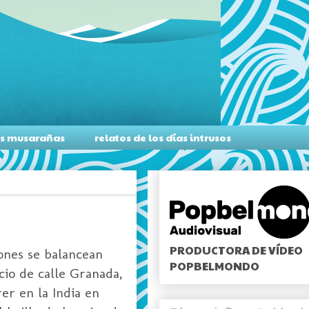
as musarañas
relatos de los días intrusos
PRODUCTORA DE VÍDEO
iones se balancean
POPBELMONDO
acio de calle Granada,
er en la India en