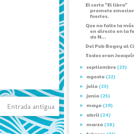
El corto "El libro"
promete emocio
fuertes.
Que no falte la mús
en directo en la f
de N...
Del Pub Bogey al Ci
Todos eran Joaquí
septiembre
(23)
►
agosto
(22)
►
julio
(23)
►
junio
(25)
►
mayo
(29)
Entrada antigua
►
abril
(24)
►
marzo
(28)
►
febrero
(31)