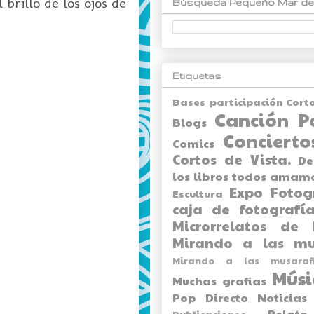
brillo de los ojos de
Búsqueda Pequeño Mar de
Etiquetas
Bases participación Cort
Canción P
Blogs
Concierto
Comics
Cortos de Vista.
De
los libros todos amam
Expo
Fotog
Escultura
caja de fotografía
Microrrelatos de 
Mirando a las mu
Mirando a las musarañ
Músi
Muchas grafias
Pop Directo
Noticias
Relato
Publicaciones