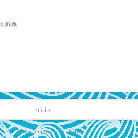
Inicio
irse a:
Enviar comentarios (Atom)