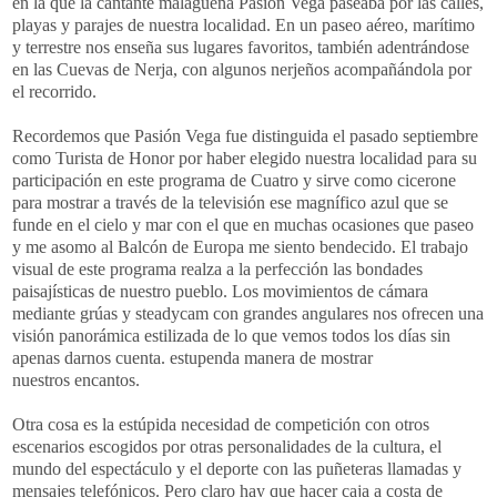
en la que la cantante malagueña Pasión Vega paseaba por las calles,
playas y parajes de nuestra localidad. En un paseo aéreo, marítimo
y terrestre nos enseña sus lugares favoritos, también adentrándose
en las Cuevas de Nerja, con algunos nerjeños acompañándola por
el recorrido.
Recordemos que Pasión Vega fue distinguida el pasado septiembre
como Turista de Honor por haber elegido nuestra localidad para su
participación en este programa de Cuatro y sirve como cicerone
para mostrar a través de la televisión ese magnífico azul que se
funde en el cielo y mar con el que en muchas ocasiones que paseo
y me asomo al Balcón de Europa me siento bendecido. El trabajo
visual de este programa realza a la perfección las bondades
paisajísticas de nuestro pueblo. Los movimientos de cámara
mediante grúas y steadycam con grandes angulares nos ofrecen una
visión panorámica estilizada de lo que vemos todos los días sin
apenas darnos cuenta. estupenda manera de mostrar
nuestros encantos.
Otra cosa es la estúpida necesidad de competición con otros
escenarios escogidos por otras personalidades de la cultura, el
mundo del espectáculo y el deporte con las puñeteras llamadas y
mensajes telefónicos. Pero claro hay que hacer caja a costa de