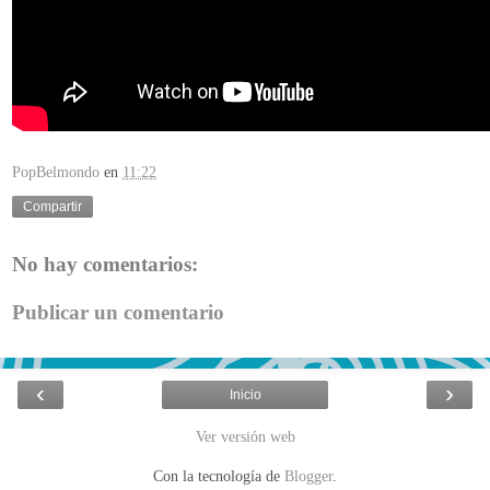
PopBelmondo
en
11:22
Compartir
No hay comentarios:
Publicar un comentario
‹
›
Inicio
Ver versión web
Con la tecnología de
Blogger
.