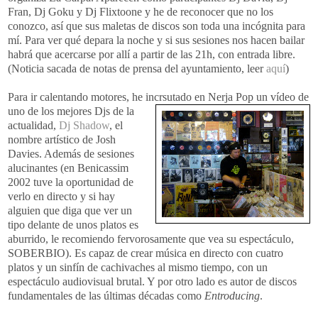
Fran, Dj Goku y Dj Flixtoone y he de reconocer que no los
conozco, así que sus maletas de discos son toda una incógnita para
mí. Para ver qué depara la noche y si sus sesiones nos hacen bailar
habrá que acercarse por allí a partir de las 21h, con entrada libre.
(Noticia sacada de notas de prensa del ayuntamiento, leer
aquí
)
Para ir calentando motores, he incrsutado en Nerja Pop un vídeo de
uno de los
mejores Djs de la
actualidad,
Dj Shadow
, el
nombre artístico de Josh
Davies. Además de sesiones
alucinantes (en Benicassim
2002 tuve la oportunidad de
verlo en directo y si hay
alguien que diga que ver un
tipo delante de unos platos es
aburrido, le recomiendo fervorosamente que vea su espectáculo,
SOBERBIO). Es capaz de crear música en directo con cuatro
platos y un sinfín de cachivaches al mismo tiempo, con un
espectáculo audiovisual brutal. Y por otro lado es autor de discos
fundamentales de las últimas décadas como
Entroducing
.