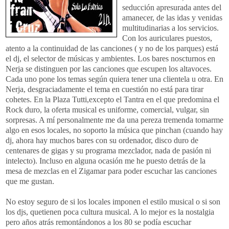
seducción apresurada antes del
amanecer, de las idas y venidas
multitudinarias a los servicios.
Con los auriculares puestos,
atento a la continuidad de las canciones ( y no de los parques) está
el dj, el selector de músicas y ambientes. Los bares noscturnos en
Nerja se distinguen por las canciones que escupen los altavoces.
Cada uno pone los temas según quiera tener una clientela u otra. En
Nerja, desgraciadamente el tema en cuestión no está para tirar
cohetes. En la Plaza Tutti,excepto el Tantra en el que predomina el
Rock duro, la oferta musical es uniforme, comercial, vulgar, sin
sorpresas. A mí personalmente me da una pereza tremenda tomarme
algo en esos locales, no soporto la música que pinchan (cuando hay
dj, ahora hay muchos bares con su ordenador, disco duro de
centenares de gigas y su programa mezclador, nada de pasión ni
intelecto). Incluso en alguna ocasión me he puesto detrás de la
mesa de mezclas en el Zigamar para poder escuchar las canciones
que me gustan.
No estoy seguro de si los locales imponen el estilo musical o si son
los djs, quetienen poca cultura musical. A lo mejor es la nostalgia
pero años atrás remontándonos a los 80 se podía escuchar