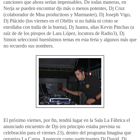
canciones que ahora serían impensables. De todas maneras, en
Nerja se pueden encontrar djs más o menos potentes, Dj Cruz
(colaborador de Mna productions y Marmaster), Dj Joseph Vigo,
Dj Plácido (los viernes en el Obélix si no había ni cristo se
enrollaba con tralla de la buena), Dj Juanra, alias Kevin Pinchas (a
raíz de de los piropos de Lara López, locutora de Radio3), Dj
Simon seleccionó buenísimos temas en esta feria y algunos más que
no recuerdo sus nombres.
El próximo viernes, por fin, tendrá lugar en la Sala La Fábrica el
anunciado encuentro de Djs (en principio estaba prevista su
celebración para el viernes 23), dentro del programa Imagina que
organiza La Carpa. Aparecen como participantes Dj David, Dj