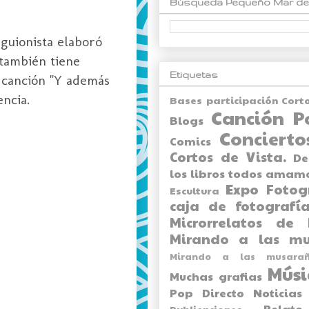
Búsqueda Pequeño Mar de
guionista elaboró
 también tiene
Etiquetas
 canción "Y además
encia.
Bases participación Cort
Canción P
Blogs
Concierto
Comics
Cortos de Vista.
De
los libros todos amam
Expo
Fotog
Escultura
caja de fotografía
Microrrelatos de 
Mirando a las mu
Mirando a las musarañ
Músi
Muchas grafias
Pop Directo
Noticias
Relato
Publicaciones