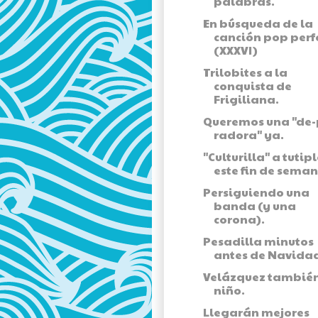
palabras.
En búsqueda de la
canción pop perf
(XXXVI)
Trilobites a la
conquista de
Frigiliana.
Queremos una "de-
radora" ya.
"Culturilla" a tutip
este fin de seman
Persiguiendo una
banda (y una
corona).
Pesadilla minutos
antes de Navida
Velázquez también
niño.
Llegarán mejores