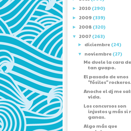
2010
(290)
►
2009
(339)
►
2008
(320)
►
2007
(263)
▼
diciembre
(24)
►
noviembre
(27)
▼
Me duele la cara de
tan guapo.
El pasado de unos
"fósiles" rockeros
Anoche el dj me sal
vida.
Los concursos son
injustos y más si 
ganas.
Algo más que