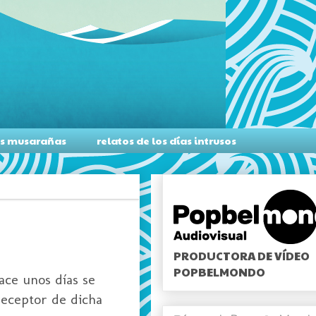
as musarañas
relatos de los días intrusos
PRODUCTORA DE VÍDEO
POPBELMONDO
ace unos días se
receptor de dicha