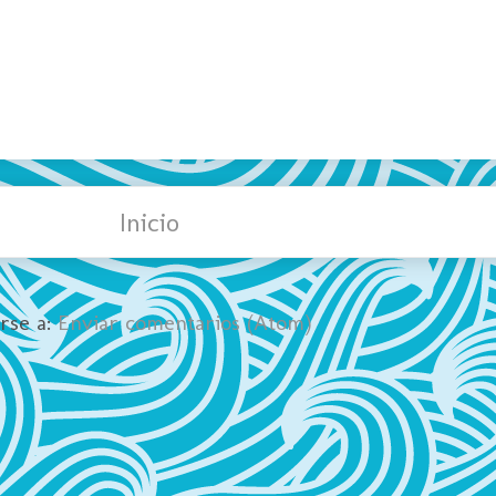
Inicio
irse a:
Enviar comentarios (Atom)