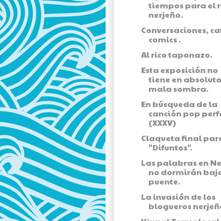
tiempos para el 
nerjeño.
Conversaciones, ca
comics .
Al rico taponazo.
Esta exposición no
tiene en absolut
mala sombra.
En búsqueda de la
canción pop perf
(XXXV)
Claqueta final par
"Difuntos".
Las palabras en Ne
no dormirán baj
puente.
La invasión de los
blogueros nerjeñ