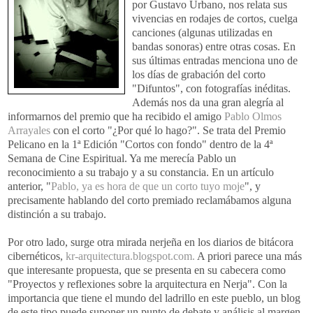
por Gustavo Urbano, nos relata sus
vivencias en rodajes de cortos, cuelga
canciones (algunas utilizadas en
bandas sonoras) entre otras cosas. En
sus últimas entradas menciona uno de
los días de grabación del corto
"Difuntos", con fotografías inéditas.
Además nos da una gran alegría al
informarnos del premio que ha recibido el amigo
Pablo Olmos
Arrayales
con el corto "¿Por qué lo hago?". Se trata del Premio
Pelicano en la 1ª Edición "Cortos con fondo" dentro de la 4ª
Semana de Cine Espiritual. Ya me merecía Pablo un
reconocimiento a su trabajo y a su constancia. En un artículo
anterior, "
Pablo, ya es hora de que un corto tuyo moje
", y
precisamente hablando del corto premiado reclamábamos alguna
distinción a su trabajo.
Por otro lado, surge otra mirada nerjeña en los diarios de bitácora
cibernéticos,
kr-arquitectura.blogspot.com.
A priori parece una más
que interesante propuesta, que se presenta en su cabecera como
"Proyectos y reflexiones sobre la arquitectura en Nerja". Con la
importancia que tiene el mundo del ladrillo en este pueblo, un blog
de este tipo puede suponer un punto de debate y análisis al margen