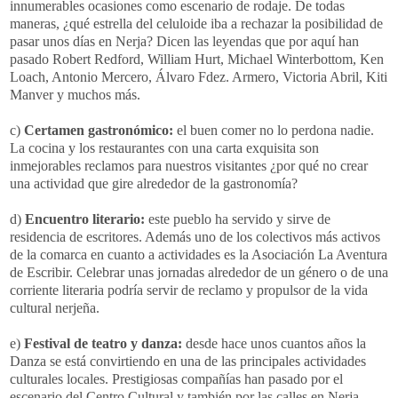
innumerables ocasiones como escenario de rodaje. De todas
maneras, ¿qué estrella del celuloide iba a rechazar la posibilidad de
pasar unos días en Nerja? Dicen las leyendas que por aquí han
pasado Robert Redford, William Hurt, Michael Winterbottom, Ken
Loach, Antonio Mercero, Álvaro Fdez. Armero, Victoria Abril, Kiti
Manver y muchos más.
c)
Certamen gastronómico:
el buen comer no lo perdona nadie.
La cocina y los restaurantes con una carta exquisita son
inmejorables reclamos para nuestros visitantes ¿por qué no crear
una actividad que gire alrededor de la gastronomía?
d)
Encuentro literario:
este pueblo ha servido y sirve de
residencia de escritores. Además uno de los colectivos más activos
de la comarca en cuanto a actividades es la Asociación La Aventura
de Escribir. Celebrar unas jornadas alrededor de un género o de una
corriente literaria podría servir de reclamo y propulsor de la vida
cultural nerjeña.
e)
Festival de teatro y danza:
desde hace unos cuantos años la
Danza se está convirtiendo en una de las principales actividades
culturales locales. Prestigiosas compañías han pasado por el
escenario del Centro Cultural y también por las calles en Nerja