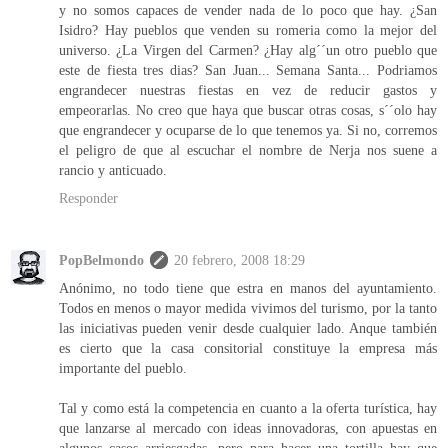
y no somos capaces de vender nada de lo poco que hay. ¿San
Isidro? Hay pueblos que venden su romeria como la mejor del
universo. ¿La Virgen del Carmen? ¿Hay alg´´un otro pueblo que
este de fiesta tres dias? San Juan... Semana Santa... Podriamos
engrandecer nuestras fiestas en vez de reducir gastos y
empeorarlas. No creo que haya que buscar otras cosas, s´´olo hay
que engrandecer y ocuparse de lo que tenemos ya. Si no, corremos
el peligro de que al escuchar el nombre de Nerja nos suene a
rancio y anticuado.
Responder
PopBelmondo
20 febrero, 2008 18:29
Anónimo, no todo tiene que estra en manos del ayuntamiento.
Todos en menos o mayor medida vivimos del turismo, por la tanto
las iniciativas pueden venir desde cualquier lado. Anque también
es cierto que la casa consitorial constituye la empresa más
importante del pueblo.
Tal y como está la competencia en cuanto a la oferta turística, hay
que lanzarse al mercado con ideas innovadoras, con apuestas en
algunos casos arriesgadas, pero para hacer una tortilla hay que