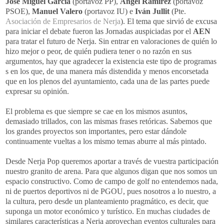
José Miguel García
(portavoz PP),
Ángel Ramírez
(portavoz
PSOE),
Manuel Valero
(portavoz IU) e
Iván Jullit
(Pte.
Asociación de Empresarios de Nerja
). El tema que sirvió de excusa
para iniciar el debate fueron las Jornadas auspiciadas por el
AEN
para tratar el futuro de Nerja. Sin entrar en valoraciones de quién lo
hizo mejor o peor, de quién pudiera tener o no razón en sus
argumentos, hay que agradecer la existencia este tipo de programas
s en los que, de una manera más distendida y menos encorsetada
que en los plenos del ayuntamiento, cada una de las partes puede
expresar su opinión.
El problema es que siempre se cae en los mismos asuntos,
demasiado trillados, con las mismas frases retóricas. Sabemos que
los grandes proyectos son importantes, pero estar dándole
continuamente vueltas a los mismo temas aburre al más pintado.
Desde Nerja Pop queremos aportar a través de vuestra participación
nuestro granito de arena. Para que algunos digan que nos somos un
espacio constructivo. Como de campo de golf no entendemos nada,
ni de puertos deportivos ni de PGOU, pues nosotros a lo nuestro, a
la cultura, pero desde un planteamiento pragmático, es decir, que
suponga un motor económico y turístico. En muchas ciudades de
similares características a Nerja aprovechan eventos culturales para