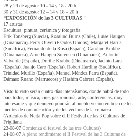
28 y 29 de agosto: 10 - 14 y 18 - 20 h.
30 y 31 de agosto: 12 – 14 y 18 – 20 h
“EXPOSICIÓN de las 3 CULTURAS
“
17 artistas
Escultura, pintura, cerámica y fotografía
Erik Tonsberg (Suecia), Rosalind Burns (Chile), Luise Haugen
(Dinamarca), Perry Oliver (Estados Unidos), Margaret Harris
(Sudáfrica), Fernando de la Rosa (España), Caroline Krabbe
(Dinamarca), Arne Haugen Sorensen (Dinamarca), Antonio
Valverde (España), Dorthe Krabbe (Dinamarca), Jacinto Lara
(España), Juanjo Caro (España), Robert Harding (Sudáfrica),
Trinidad Murillo (España), Manuel Méndez Parra (España),
Dámaso Ruano (Marruecos) y Hashim Cabrera (España).
Visto lo visto serán cuatro días intensísimos, donde habrá de todo
para todos, música, cine, gastronomía, arte, conferencias, muy
interesante y que denuevo pondrán al pueblo vecino en boca de los
medios de comunicación y de los vecinos de la comarca.
(Artículos de Nerja Pop sobre el II Festival de las 3 Culturas de
Frigiliana
23-08-07
Comienza el festival de las tres Culturas
)
24-08-07
A pleno rendimiento el II Festival de las 3 Culturas de