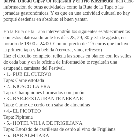
parra, Dhoad Gipsy Of Rajastán y el Trío Klezmética
, han dado
información de otras actividades como la Ruta de la Tapa o las
jornadas gastronómicas. Y es que en una actividad cultural no hay
porqué desdeñar en absoluto el buen yantar.
En la
Ruta de la Tapa
intervendrán los siguientes establecimientos
con estos platosra durante los días 28, 29, 30 y 31 de agosto, en
horario de 18:00 a 24:00. Con un precio de 1´5 euros que incluye
la primera tapa y la bebida (cerveza, vino, refresco)
Haz el circuito completo, rellena las zonas en blanco con los sellos
de cada bar, y en la oficina de Información te regalarán una
estupenda camiseta del Festival.
• 1.- PUB EL CUERVO
Tapa: Carne estofada
• 2.- KIOSCO LA ERA
Tapa: Champiñones horneados con jamón
• 3.- BAR-RESTAURANTE NEKANE
Tapa: Carne de cerdo con salsa de almendras
• 4.- EL PICOTEO
Tapa: Pipirrana
• 5.- HOTEL VILLA DE FRIGILIANA
Tapa: Estofado de carrilleras de cerdo al vino de Frigiliana
• 6.- BAR ALMIJARA