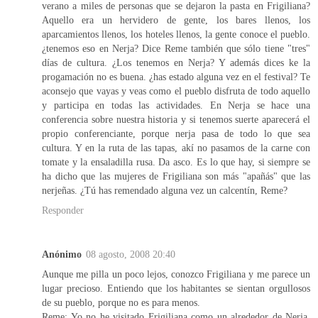
verano a miles de personas que se dejaron la pasta en Frigiliana?
Aquello era un hervidero de gente, los bares llenos, los
aparcamientos llenos, los hoteles llenos, la gente conoce el pueblo.
¿tenemos eso en Nerja? Dice Reme también que sólo tiene "tres"
días de cultura. ¿Los tenemos en Nerja? Y además dices ke la
progamación no es buena. ¿has estado alguna vez en el festival? Te
aconsejo que vayas y veas como el pueblo disfruta de todo aquello
y participa en todas las actividades. En Nerja se hace una
conferencia sobre nuestra historia y si tenemos suerte aparecerá el
propio conferenciante, porque nerja pasa de todo lo que sea
cultura. Y en la ruta de las tapas, akí no pasamos de la carne con
tomate y la ensaladilla rusa. Da asco. Es lo que hay, si siempre se
ha dicho que las mujeres de Frigiliana son más "apañás" que las
nerjeñas. ¿Tú has remendado alguna vez un calcentín, Reme?
Responder
Anónimo
08 agosto, 2008 20:40
Aunque me pilla un poco lejos, conozco Frigiliana y me parece un
lugar precioso. Entiendo que los habitantes se sientan orgullosos
de su pueblo, porque no es para menos.
Reme: Yo no he visitado Frigiliana como un alrededor de Nerja,