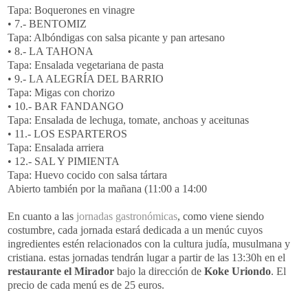
Tapa: Boquerones en vinagre
• 7.- BENTOMIZ
Tapa: Albóndigas con salsa picante y pan artesano
• 8.- LA TAHONA
Tapa: Ensalada vegetariana de pasta
• 9.- LA ALEGRÍA DEL BARRIO
Tapa: Migas con chorizo
• 10.- BAR FANDANGO
Tapa: Ensalada de lechuga, tomate, anchoas y aceitunas
• 11.- LOS ESPARTEROS
Tapa: Ensalada arriera
• 12.- SAL Y PIMIENTA
Tapa: Huevo cocido con salsa tártara
Abierto también por la mañana (11:00 a 14:00
En cuanto a las
jornadas gastronómicas
, como viene siendo
costumbre, cada jornada estará dedicada a un menúc cuyos
ingredientes estén relacionados con la cultura judía, musulmana y
cristiana. estas jornadas tendrán lugar a partir de las 13:30h en el
restaurante el Mirador
bajo la dirección de
Koke Uriondo
. El
precio de cada menú es de 25 euros.