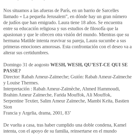
Nos situamos a las afueras de París, en un barrio de Sarcelles
llamado « La pequeña Jerusalem”, en dónde hay un gran número
de judíos que han emigrado. Laura tiene 18 años. Se encuentra
entre su educación religiosa y sus estudios de filosofía que la
apasionan y que le ofrecen otra visión del mundo. Mientras que su
hermana Matilde intenta reavivar su pareja, Laura sucumbe a sus
primeras emociones amorosas. Esta confrontación con el deseo va a
alterar sus certidumbres.
Domingo 31 de aogosto
WESH, WESH, QU’EST-CE QUI SE
PASSE?
Director: Rabah Ameur-Zaïmeche; Guión: Rabah Ameur-Zaïmeche
y Louise Thermes.
Interpretación : Rabah Ameur-Zaïmèche, Ahmed Hammoudi,
Brahim Ameur Zaïmeche, Farida Mouffok, Ali Mouffok,
Serpentine Textier, Salim Ameur Zaïmeche, Mambi Keïta, Bastien
Sion
Francia y Argelia, drama, 2001, 83’
De vuelta a casa, tras haber cumplido una doble condena, Kamel
intenta, con el apoyo de su familia, reinsertarse en el mundo