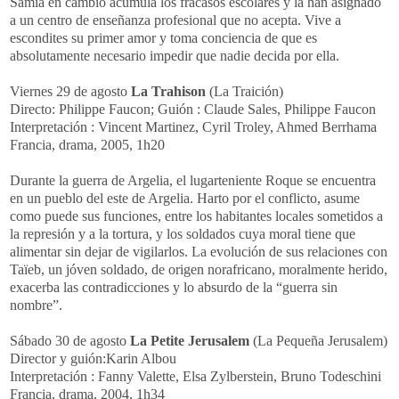
Samia en cambio acumula los fracasos escolares y la han asignado
a un centro de enseñanza profesional que no acepta. Vive a
escondites su primer amor y toma conciencia de que es
absolutamente necesario impedir que nadie decida por ella.
Viernes 29 de agosto
La Trahison
(La Traición)
Directo: Philippe Faucon; Guión : Claude Sales, Philippe Faucon
Interpretación : Vincent Martinez, Cyril Troley, Ahmed Berrhama
Francia, drama, 2005, 1h20
Durante la guerra de Argelia, el lugarteniente Roque se encuentra
en un pueblo del este de Argelia. Harto por el conflicto, asume
como puede sus funciones, entre los habitantes locales sometidos a
la represión y a la tortura, y los soldados cuya moral tiene que
alimentar sin dejar de vigilarlos. La evolución de sus relaciones con
Taïeb, un jóven soldado, de origen norafricano, moralmente herido,
exacerba las contradicciones y lo absurdo de la “guerra sin
nombre”.
Sábado 30 de agosto
La Petite Jerusalem
(La Pequeña Jerusalem)
Director y guión:Karin Albou
Interpretación : Fanny Valette, Elsa Zylberstein, Bruno Todeschini
Francia, drama, 2004, 1h34