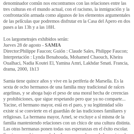
denominador común nos encontramos con las relaciones entre las
tres culturas en el mundo actual, con el racismo, la inmigración y la
confrontación armada como algunos de los elementos argumentales
de las películas que podremos disfrutar en la Casa del Apero en dos
pases a las 13h y a las 18H.
Los largometrajes exhibidos serán:
Jueves 28 de agosto -
SAMIA
Director:Philippe Faucon; Guión : Claude Sales, Philippe Faucon;
Interpretación : Lynda Benahouda, Mohamed Chaouch, Kheira
Oualhaci, Nadia Koutei El, Yamina Amri, Lakhdar Smati. Francia,
drama, 2000, 1h13
Samia tiene quince años y vive en la periferia de Marsella. Es la
sexta de ocho hermanos de una familia muy tradicional de raíces
argelinas, y se ahoga bajo el peso de una moral hecha de creencias
y prohibiciones, que sigue respetando pero que ya no comparte...
Yacine, el hermano mayor, está en el paro, y su legitimidad sólo
existe si se convierte en el guardián de las tradiciones familiares y
religiosas. La hermana mayor, Amel, se excluye a sí misma de la
familia manteniendo relaciones con un chico de una cultura distinta.
Las otras hermanas ponen todas sus esperanzas en el éxito escolar.