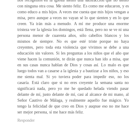
con ninguna otra cosa. Me siento feliz. Es como me educaron, y es
como educo a mis hijos. A veces me cuesta que mis hijos vengan a
misa, pero aunque a veces no vayan sé lo que sienten y en lo que
creen. Ya irán más a menudo. A mí me produce una enorme
tristeza ver la iglesia los domingos, está llena, pero no se ve ni una
persona menor de cuarenta años, sólo cabellos blancos y los
mismos de siempre. No es que esté triste porque no haya
creyentes, pero toda esta violencia que vivimos se debe a una
educación sin valores. Si les preguntas a los niños que el año que
viene hacen la comunión, te dirán que nunca han ido a misa, que
en sus casas nunca hablan de Dios y cosas así. Lo malo es que
luego todos van a casarse a la iglesia y a bautizar a los niños, y eso
me sienta mal. Si yo tuviera poder para impedir eso, no los
casaría. Está claro que si no eres creyente la semana santa no
significará nada, pero yo me he quedado helada viendo pasar
delante de mí, justo delante de mí, casi al alcance de mi mano, al
Señor Cautivo de Málaga, y realmente aquello fue mágico. Yo
tengo la felicidad de que creo en Dios y auqnue eso no me hace
ser mejor persona, sí me hace más feliz.
Responder