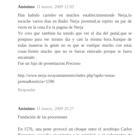
Anónimo
11 marzo, 2009 12:03
Han habido carteles en muchos establecimientosde Nerja,lo
escuche varios dias en Radio Nerja juventud,se repitio un par de
veces en la cena.En la pagina de Nerja
Yo creo que tambien ha tenido que ver el dia del pedal,que se
postpuso para ese mismo dia y casi la misma hora.Aunque de
todas maneras la gente no es que se vuelque mucho con estas
cosas.Siento mucho que no te fueras enterado porque te fuera
encantado .
Fue un lujo de presentacion.Precioso
http://www.nerja.es/ayuntamiento/index.php?apdo=notas-
prensa&noticia=1596
Responder
Anónimo
11 marzo, 2009 20:27
Fundación de las procesiones
En 1576, una peste provocó un choque entre el arzobispo Carlos
Borromeo, pecador en tránsito a la santidad, y el gobernador de