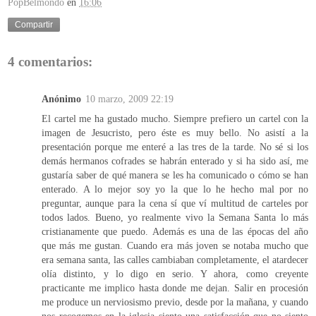
PopBelmondo
en
16:06
Compartir
4 comentarios:
Anónimo
10 marzo, 2009 22:19
El cartel me ha gustado mucho. Siempre prefiero un cartel con la
imagen de Jesucristo, pero éste es muy bello. No asistí a la
presentación porque me enteré a las tres de la tarde. No sé si los
demás hermanos cofrades se habrán enterado y si ha sido así, me
gustaría saber de qué manera se les ha comunicado o cómo se han
enterado. A lo mejor soy yo la que lo he hecho mal por no
preguntar, aunque para la cena sí que ví multitud de carteles por
todos lados. Bueno, yo realmente vivo la Semana Santa lo más
cristianamente que puedo. Además es una de las épocas del año
que más me gustan. Cuando era más joven se notaba mucho que
era semana santa, las calles cambiaban completamente, el atardecer
olía distinto, y lo digo en serio. Y ahora, como creyente
practicante me implico hasta donde me dejan. Salir en procesión
me produce un nerviosismo previo, desde por la mañana, y cuando
nos recogemos en la iglesia siento una satisfacción que no siento