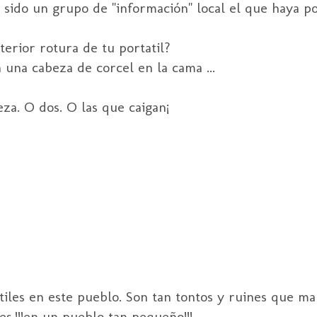
 sido un grupo de "información" local el que haya po
terior rotura de tu portatil?
 una cabeza de corcel en la cama ...
za. O dos. O las que caigan¡
tiles en este pueblo. Son tan tontos y ruines que ma
es.!!!en un pueblo tan pequeño!!!