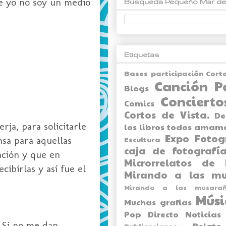
ue yo no soy un medio
Búsqueda Pequeño Mar de
Etiquetas
Bases participación Cort
Canción P
Blogs
Concierto
Comics
Cortos de Vista.
De
ja, para solicitarle
los libros todos amam
Expo
Fotog
nsa para aquellas
Escultura
caja de fotografía
tación y que en
Microrrelatos de 
ibirlas y así fue el
Mirando a las mu
Mirando a las musarañ
Músi
Muchas grafias
Pop Directo
Noticias
". Si no me dan
Relato
Publicaciones