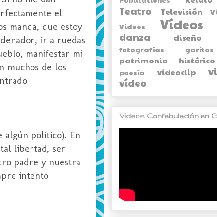
Teatro
Televisión
erfectamente el
V
Vídeos
os manda, que estoy
Videos
danza
diseño
rdenador, ir a ruedas
fotografías
garitos
pueblo, manifestar mi
patrimonio histórico
on muchos de los
v
videoclip
poesía
ontrado
vídeo
Vídeos Confabulación en G
 algún político). En
al libertad, ser
tro padre y nuestra
empre intento