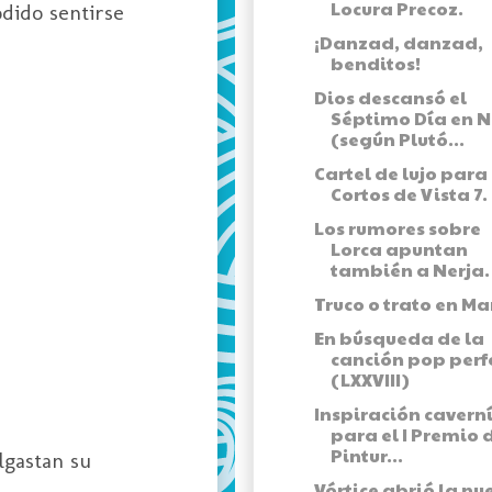
Locura Precoz.
dido sentirse
¡Danzad, danzad,
benditos!
Dios descansó el
Séptimo Día en N
(según Plutó...
Cartel de lujo para
Cortos de Vista 7.
Los rumores sobre
Lorca apuntan
también a Nerja.
Truco o trato en Ma
En búsqueda de la
canción pop perf
(LXXVIII)
Inspiración cavern
para el I Premio 
Pintur...
lgastan su
Vórtice abrió la nu