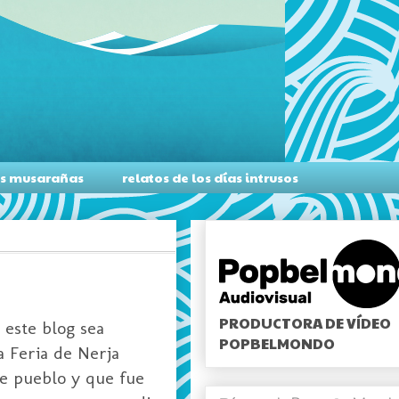
as musarañas
relatos de los días intrusos
PRODUCTORA DE VÍDEO
 este blog sea
POPBELMONDO
a Feria de Nerja
te pueblo y que fue