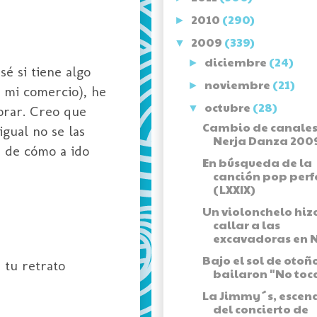
2010
(290)
►
2009
(339)
▼
diciembre
(24)
►
é si tiene algo
noviembre
(21)
►
e mi comercio), he
octubre
(28)
▼
orar. Creo que
Cambio de canales
gual no se las
Nerja Danza 200
e de cómo a ido
En búsqueda de la
canción pop perf
(LXXIX)
Un violonchelo hiz
callar a las
excavadoras en N
Bajo el sol de otoñ
 tu retrato
bailaron "No toca
La Jimmy´s, escen
del concierto de