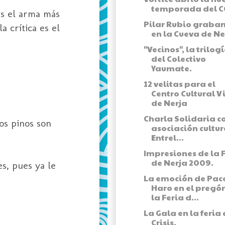
temporada del C
es el arma más
Pilar Rubio graba
a crítica es el
en la Cueva de Ne
"Vecinos", la trilog
del Colectivo
Yaumate.
12 velitas para el
Centro Cultural V
de Nerja
Charla Solidaria c
os pinos son
asociación cultur
Entrel...
Impresiones de la 
de Nerja 2009.
es, pues ya le
La emoción de Pac
Haro en el pregó
la Feria d...
La Gala en la feria 
Crisis.