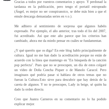
Gracias a todos por vuestros comentarios y apoyo. Y perdonad la
tardanza en la publicación, pero tengo el portatil estropeado
(Ángel, es mejor no ser conspiranoico, se debe más bien a que el
emule descarga demasiadas series en v.o.).
Me adhiero al sentimiento de sorpresa que algunos habéis
expresado. Por ejemplo, el año anterior, tras todo el lío del 2007,
fui acreditado. Así que este año parece que los criterios han
cambiado, ahora me da miedo pensar en cuáles se fundamentan.
¿Y qué queréis que os diga? En este blog hablo principalmente de
cultura. Igual no me han dado la acreditación porque no están de
acuerdo con la línea que mantengo en "En búsqueda de la canción
pop perfecta". Pues que no se preocupen, un día de estos colgaré
un vídeo de Doña Concha Piquer o de Manolo Caracol. Pero
imaginaos qué podría pasar si hablara de otros temas que no
fueran la Cultura.Esto sirve para descubrir que hay detrás de la
careta de algunos. Y no te preocupes, Lady in beige, sé quién ha
dado la orden directa.
Creo que Juanra Carneros en su comentario no lo ha podido
explicar mejor.