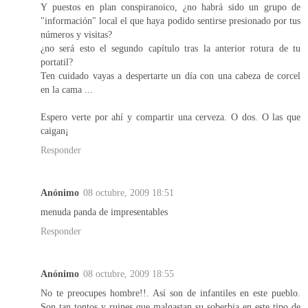
Y puestos en plan conspiranoico, ¿no habrá sido un grupo de
"información" local el que haya podido sentirse presionado por tus
números y visitas?
¿no será esto el segundo capítulo tras la anterior rotura de tu
portatil?
Ten cuidado vayas a despertarte un día con una cabeza de corcel
en la cama ...
Espero verte por ahí y compartir una cerveza. O dos. O las que
caigan¡
Responder
Anónimo
08 octubre, 2009 18:51
menuda panda de impresentables
Responder
Anónimo
08 octubre, 2009 18:55
No te preocupes hombre!!. Así son de infantiles en este pueblo.
Son tan tontos y ruines que malgastan su soberbia en este tipo de