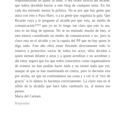
responsabilidad de quien la tiene, o sea orden directa del alcalde,
que habra decidido borrar a este blog de cualquier tema. En fin
cada dia entiendo menos la politica. No se por que hay gente que
ataca con esto a Paco Haro, o a la gente que organiza la gala. Que
Ricardo vaya y le pregunte al alcalde por que veta, un medio de
comunicación???? que yo no lo tengo tan claro que esto lo sea,
esto es un blog de opinion. No se no entiendo mucho de esto, si
esto estaria considerado un medio de comunicacion o no, pero la
clave esta en el alcalde y en la cupula del PP que no hay quien le
diga nada. Este año ellos estan llevando directamente todo lo
relativo a protocolos varios de todos los actos, ellos deciden a
quien sientan delante o atras y a quien acreditan o no acreditan y
ahí estoy segura que los que todos conocemos como organizadores
de eventos no han podido hacer nada y no tienen nada que ver,
aunque sé que se han manifestado en contra, pero la decisión esta
por arriba, así que no confundamos las cosas y a ver si el “tiro de
gracia” si lo damos lo hacemos correctamente. La clave esta en el
sillón de la alcaldía que hace falta cambiarlo ya, al menos eso
pienso.
Maria del Carmen
Responder