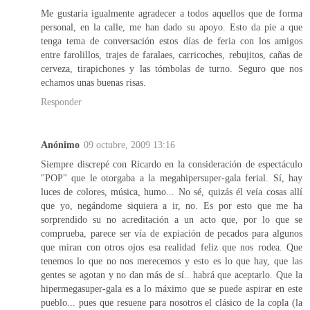
Me gustaría igualmente agradecer a todos aquellos que de forma
personal, en la calle, me han dado su apoyo. Esto da pie a que
tenga tema de conversación estos días de feria con los amigos
entre farolillos, trajes de faralaes, carricoches, rebujitos, cañas de
cerveza, tirapichones y las tómbolas de turno. Seguro que nos
echamos unas buenas risas.
Responder
Anónimo
09 octubre, 2009 13:16
Siempre discrepé con Ricardo en la consideración de espectáculo
"POP" que le otorgaba a la megahipersuper-gala ferial. Sí, hay
luces de colores, música, humo... No sé, quizás él veía cosas allí
que yo, negándome siquiera a ir, no. Es por esto que me ha
sorprendido su no acreditación a un acto que, por lo que se
comprueba, parece ser vía de expiación de pecados para algunos
que miran con otros ojos esa realidad feliz que nos rodea. Que
tenemos lo que no nos merecemos y esto es lo que hay, que las
gentes se agotan y no dan más de sí.. habrá que aceptarlo. Que la
hipermegasuper-gala es a lo máximo que se puede aspirar en este
pueblo... pues que resuene para nosotros el clásico de la copla (la