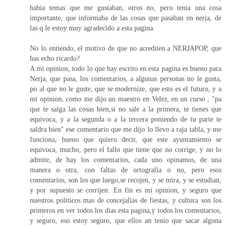
habia temas que me gustaban, otros no, pero tenia una cosa
importante, que informaba de las cosas que pasaban en nerja, de
las q le estoy muy agradecido a esta pagina.
No lo entiendo, el motivo de que no acrediten a NERJAPOP, que
has echo ricardo?
A mi opinion, todo lo que hay escrito en esta pagina es bueno para
Nerja, que pasa, los comentarios, a algunas personas no le gusta,
po al que no le guste, que se modernize, que esto es el futuro, y a
mi opinion, como me dijo un maestro en Velez, en un curso , "pa
que te salga las cosas bien,si no sale a la primera, te tienes que
equivoca, y a la segunda o a la tercera poniendo de tu parte te
saldra bien" ese comentario que me dijo lo llevo a raja tabla, y me
funciona, bueno que quiero decir, que este ayuntamiento se
equivoca, mucho, pero el fallo que tiene que no corrige, y no lo
admite, de hay los comentarios, cada uno opinamos, de una
manera o otra, con faltas de ortografia o no, pero esos
comentarios, son los que luego,se recojen, y se mira, y se estudian,
y por supuesto se corrijen. En fin es mi opinion, y seguro que
nuestros politicos mas de concejalias de fiestas, y cultura son los
primeros en ver todos los dias esta pagina,y todos los comentarios,
y seguro, eso estoy seguro, que ellos an tenio que sacar alguna