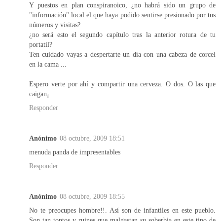
Y puestos en plan conspiranoico, ¿no habrá sido un grupo de
"información" local el que haya podido sentirse presionado por tus
números y visitas?
¿no será esto el segundo capítulo tras la anterior rotura de tu
portatil?
Ten cuidado vayas a despertarte un día con una cabeza de corcel
en la cama ...
Espero verte por ahí y compartir una cerveza. O dos. O las que
caigan¡
Responder
Anónimo
08 octubre, 2009 18:51
menuda panda de impresentables
Responder
Anónimo
08 octubre, 2009 18:55
No te preocupes hombre!!. Así son de infantiles en este pueblo.
Son tan tontos y ruines que malgastan su soberbia en este tipo de