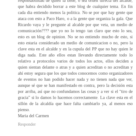
responsabilidad de quien la tiene, o sea orden directa del alcalde,
que habra decidido borrar a este blog de cualquier tema. En fin
cada dia entiendo menos la politica. No se por que hay gente que
ataca con esto a Paco Haro, o a la gente que organiza la gala. Que
Ricardo vaya y le pregunte al alcalde por que veta, un medio de
comunicación???? que yo no lo tengo tan claro que esto lo sea,
esto es un blog de opinion. No se no entiendo mucho de esto, si
esto estaria considerado un medio de comunicacion o no, pero la
clave esta en el alcalde y en la cupula del PP que no hay quien le
diga nada. Este año ellos estan llevando directamente todo lo
relativo a protocolos varios de todos los actos, ellos deciden a
quien sientan delante o atras y a quien acreditan o no acreditan y
ahí estoy segura que los que todos conocemos como organizadores
de eventos no han podido hacer nada y no tienen nada que ver,
aunque sé que se han manifestado en contra, pero la decisión esta
por arriba, así que no confundamos las cosas y a ver si el “tiro de
gracia” si lo damos lo hacemos correctamente. La clave esta en el
sillón de la alcaldía que hace falta cambiarlo ya, al menos eso
pienso.
Maria del Carmen
Responder