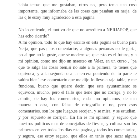
habia temas que me gustaban, otros no, pero tenia una cosa
importante, que informaba de las cosas que pasaban en nerja, de
las q le estoy muy agradecido a esta pagina.
No lo entiendo, el motivo de que no acrediten a NERJAPOP, que
has echo ricardo?
A mi opinion, todo lo que hay escrito en esta pagina es bueno para
Nerja, que pasa, los comentarios, a algunas personas no le gusta,
po al que no le guste, que se modernize, que esto es el futuro, y a
mi opinion, como me dijo un maestro en Velez, en un curso , "pa
que te salga las cosas bien,si no sale a la primera, te tienes que
equivoca, y a la segunda o a la tercera poniendo de tu parte te
saldra bien" ese comentario que me dijo lo llevo a raja tabla, y me
funciona, bueno que quiero decir, que este ayuntamiento se
equivoca, mucho, pero el fallo que tiene que no corrige, y no lo
admite, de hay los comentarios, cada uno opinamos, de una
manera o otra, con faltas de ortografia o no, pero esos
comentarios, son los que luego,se recojen, y se mira, y se estudian,
y por supuesto se corrijen. En fin es mi opinion, y seguro que
nuestros politicos mas de concejalias de fiestas, y cultura son los
primeros en ver todos los dias esta pagina,y todos los comentarios,
y seguro, eso estoy seguro, que ellos an tenio que sacar alguna