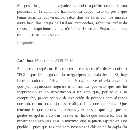
Me gustaría igualmente agradecer a todos aquellos que de forma
personal, en la calle, me han dado su apoyo. Esto da pie a que
tenga tema de conversación estos días de feria con los amigos
entre farolillos, trajes de faralaes, carricoches, rebujitos, cañas de
cerveza, tirapichones y las tómbolas de turno. Seguro que nos
echamos unas buenas risas.
Responder
Anónimo
09 octubre, 2009 13:16
Siempre discrepé con Ricardo en la consideración de espectáculo
"POP" que le otorgaba a la megahipersuper-gala ferial. Sí, hay
luces de colores, música, humo... No sé, quizás él veía cosas allí
que yo, negándome siquiera a ir, no. Es por esto que me ha
sorprendido su no acreditación a un acto que, por lo que se
comprueba, parece ser vía de expiación de pecados para algunos
que miran con otros ojos esa realidad feliz que nos rodea. Que
tenemos lo que no nos merecemos y esto es lo que hay, que las
gentes se agotan y no dan más de sí.. habrá que aceptarlo. Que la
hipermegasuper-gala es a lo máximo que se puede aspirar en este
pueblo... pues que resuene para nosotros el clásico de la copla (la