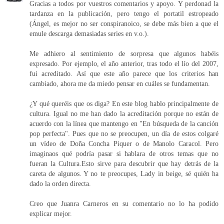
Gracias a todos por vuestros comentarios y apoyo. Y perdonad la
tardanza en la publicación, pero tengo el portatil estropeado
(Ángel, es mejor no ser conspiranoico, se debe más bien a que el
emule descarga demasiadas series en v.o.).
Me adhiero al sentimiento de sorpresa que algunos habéis
expresado. Por ejemplo, el año anterior, tras todo el lío del 2007,
fui acreditado. Así que este año parece que los criterios han
cambiado, ahora me da miedo pensar en cuáles se fundamentan.
¿Y qué queréis que os diga? En este blog hablo principalmente de
cultura. Igual no me han dado la acreditación porque no están de
acuerdo con la línea que mantengo en "En búsqueda de la canción
pop perfecta". Pues que no se preocupen, un día de estos colgaré
un vídeo de Doña Concha Piquer o de Manolo Caracol. Pero
imaginaos qué podría pasar si hablara de otros temas que no
fueran la Cultura.Esto sirve para descubrir que hay detrás de la
careta de algunos. Y no te preocupes, Lady in beige, sé quién ha
dado la orden directa.
Creo que Juanra Carneros en su comentario no lo ha podido
explicar mejor.