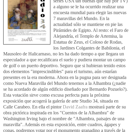
series USA tan buenas que hay por TV)
a alguno se le ha ocurrido realizar una
encuesta mundial para elegir las nuevas
7 maravillas del Mundo. En la
actualidad sólo se mantiene en pie las
Pirámides de Egipto. Al resto: el Faro de
Alejandría, el Templo de Artemisa, la
Estatua de Zeus, el Coloso de Rodas,
los Jardines Colgantes de Babilonia, el
Mausoleo de Halicarnaso, no les ha dado tiempo a que llegara un
especulador a que recalificara el suelo y pudiera montar un campo
de golf o un puerto deportivo. Seguro que si hubieran tenido estos
dos elementos "imprescindibles" para el turismo, aún estarían
presentes en la era moderna. Ahora en la pugna para ser designada
como Nueva Maravilla del Mundo tenemos a la Alhambra (¿nadie
se ha acordado de algún edificio diseñado por Bernardo Pozuelo?).
Esta votación sirve como excusa perfecta para la próxima
exposición que acogerá la galería de arte Studio 34, situada en
Calle Carabeo. En ella el pintor
David Zaafra
mostrará parte de su
obra pictórica inspirada en los "Cuentos de la Alhambra" de
Washington Irving bajo el nombre de "Alhambra, paisajes de una
maravilla". Además en esta exposición, entre cuadros, ágapes y
copas, podremos votar por el monumento granadino a través de la