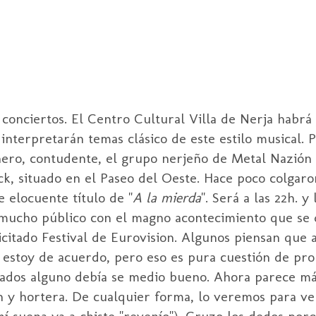
conciertos. El Centro Cultural Villa de Nerja habrá
 interpretarán temas clásico de este estilo musical. 
ero, contudente, el grupo nerjeño de Metal Nazión
ck, situado en el Paseo del Oeste. Hace poco colgar
 elocuente título de "
A la mierda
". Será a las 22h. y
 mucho público con el magno acontecimiento que se d
citado Festival de Eurovision. Algunos piensan que a
estoy de acuerdo, pero eso es pura cuestión de prob
tados alguno debía se medio bueno. Ahora parece má
ch y hortera. De cualquier forma, lo veremos para ver
mí suena ya a chiste "revenío"). Cruzo los dedos por