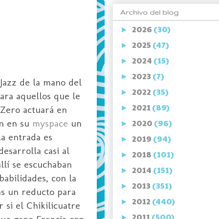
Archivo del blog
2026
(30)
►
2025
(47)
►
2024
(15)
►
2023
(7)
►
 Jazz de la mano del
2022
(35)
►
Para aquellos que le
2021
(89)
 Zero actuará en
►
on en su
myspace
un
2020
(96)
►
 la entrada es
2019
(94)
►
esarrolla casi al
2018
(101)
►
llí se escuchaban
2014
(151)
►
abilidades, con la
2013
(351)
►
s un reducto para
2012
(440)
►
 si el Chikilicuatre
2011
(500)
que gane Francia con
►