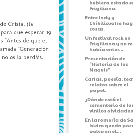
hubiera estado e
Frigiliana.
Entre Indy y
Chikilicuatre ha
de Cristal (la
cosas.
 para qué esperar 19
Un festival rock en
s "Antes de que el
Frigiliana y no 
llamada "Generación
había enter...
no os la perdáis.
Presentación de
"Historia de los
Maquis"
Cartas, poesía, tea
relatos sobre el
papel.
¿Dónde está el
cementerio de lo
vinilos olvidados
En la romería de S
Isidro queda poc
polvo en el...