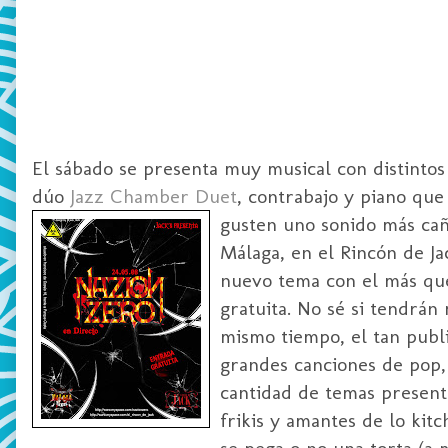
El sábado se presenta muy musical con distintos 
dúo
Jazz Chamber Duet
, contrabajo y piano que
gust
en uno sonido más cañ
Málaga, en el Rincón de Ja
nuevo tema con el más que
gratuita. No sé si tendrán
mismo tiempo, el tan publi
grandes canciones de pop, 
cantidad de temas presen
frikis y amantes de lo kit
se pega o no una torta (a 