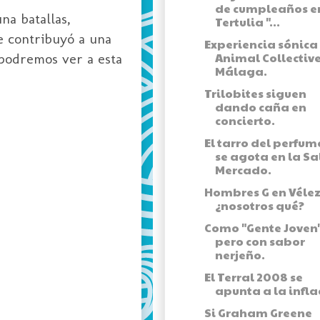
de cumpleaños e
na batallas,
Tertulia "...
ue contribuyó a una
Experiencia sónica
Animal Collectiv
 podremos ver a esta
Málaga.
Trilobites siguen
dando caña en
concierto.
El tarro del perfum
se agota en la Sa
Mercado.
Hombres G en Vélez
¿nosotros qué?
Como "Gente Joven"
pero con sabor
nerjeño.
El Terral 2008 se
apunta a la infla
Si Graham Greene