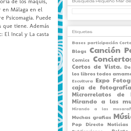
oria de los maquis,
Búsqueda Pequeño Mar de
r en Málaga en el
re Psicomagia. Puede
s que tiene. Además
Etiquetas
 El Incal y La casta
Bases participación Cort
Canción P
Blogs
Concierto
Comics
Cortos de Vista.
De
los libros todos amam
Expo
Fotog
Escultura
caja de fotografía
Microrrelatos de 
Mirando a las mu
Mirando a las musarañ
Músi
Muchas grafias
Pop Directo
Noticias
Relato
Publicaciones