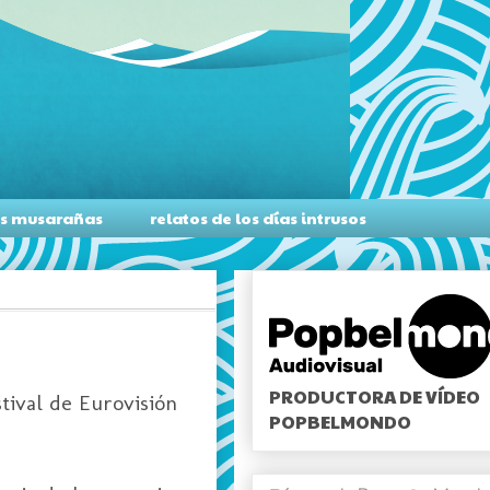
as musarañas
relatos de los días intrusos
PRODUCTORA DE VÍDEO
tival de Eurovisión
POPBELMONDO