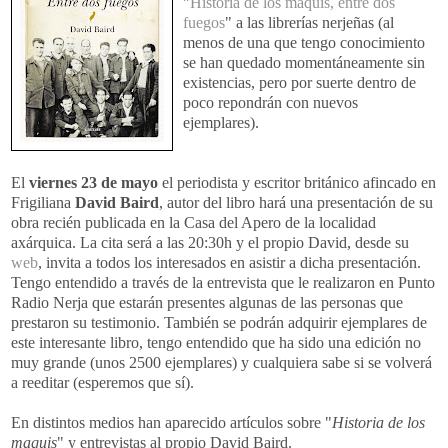
"
Historia de los maquis, entre dos
fuegos
" a las librerías nerjeñas (al
menos de una que tengo conocimiento
se han quedado momentáneamente sin
existencias, pero por suerte dentro de
poco repondrán con nuevos
ejemplares).
El
viernes 23 de mayo
el periodista y escritor británico afincado en
Frigiliana
David Baird
, autor del libro hará una presentación de su
obra recién publicada en la Casa del Apero de la localidad
axárquica. La cita será a las 20:30h y el propio David, desde su
web
, invita a todos los interesados en asistir a dicha presentación.
Tengo entendido a través de la entrevista que le realizaron en Punto
Radio Nerja que estarán presentes algunas de las personas que
prestaron su testimonio. También se podrán adquirir ejemplares de
este interesante libro, tengo entendido que ha sido una edición no
muy grande (unos 2500 ejemplares) y cualquiera sabe si se volverá
a reeditar (esperemos que sí).
En distintos medios han aparecido artículos sobre "
Historia de los
maquis
" y entrevistas al propio David Baird.