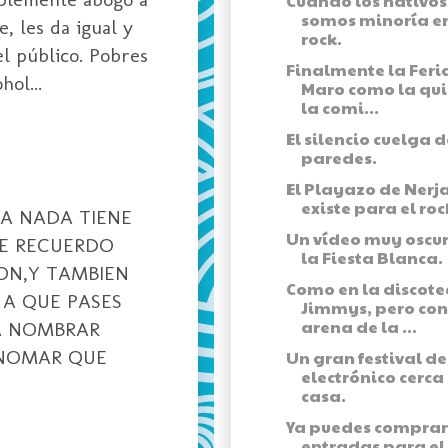
Cuando los nativos
somos minoría en
, les da igual y
rock.
el público. Pobres
Finalmente la Feri
ol...
Maro como la qui
la comi...
El silencio cuelga d
paredes.
El Playazo de Nerj
existe para el roc
RA NADA TIENE
Un vídeo muy oscu
TE RECUERDO
la Fiesta Blanca.
ON,Y TAMBIEN
Como en la discote
 A QUE PASES
Jimmys, pero con
arena de la ...
 A NOMBRAR
INOMAR QUE
Un gran festival d
electrónico cerca
casa.
Ya puedes comprar
entradas para el I