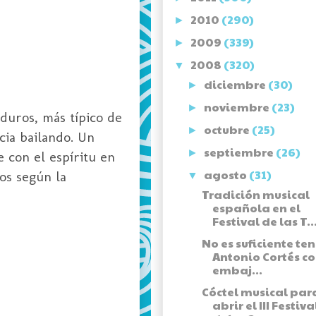
2010
(290)
►
2009
(339)
►
2008
(320)
▼
diciembre
(30)
►
noviembre
(23)
►
duros, más típico de
octubre
(25)
►
cia bailando. Un
septiembre
(26)
►
 con el espíritu en
agosto
(31)
nos según la
▼
Tradición musical
española en el
Festival de las T..
No es suficiente ten
Antonio Cortés c
embaj...
Cóctel musical par
abrir el III Festiva