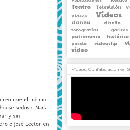
Teatro
Televisión
V
Vídeos
Videos
danza
diseño
fotografías
garitos
patrimonio histórico
v
videoclip
poesía
vídeo
Vídeos Confabulación en G
 (creo que el mismo
 house sedoso. Nada
ar y sin
ero o José Lector en