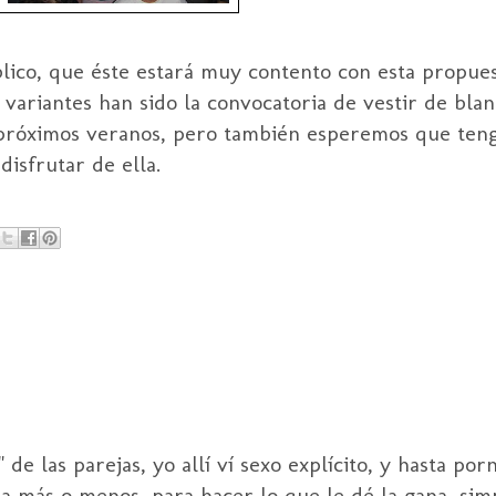
blico, que éste estará muy contento con esta propue
 variantes han sido la convocatoria de vestir de bla
 próximos veranos, pero también esperemos que teng
disfrutar de ella.
de las parejas, yo allí ví sexo explícito, y hasta por
da más o menos, para hacer lo que le dé la gana, si