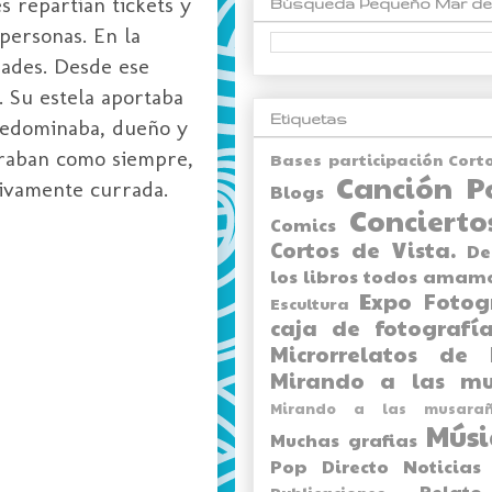
 repartían tickets y
Búsqueda Pequeño Mar de
 personas. En la
dades. Desde ese
r. Su estela aportaba
Etiquetas
predominaba, dueño y
straban como siempre,
Bases participación Cort
Canción P
esivamente currada.
Blogs
Concierto
Comics
Cortos de Vista.
De
los libros todos amam
Expo
Fotog
Escultura
caja de fotografía
Microrrelatos de 
Mirando a las mu
Mirando a las musarañ
Músi
Muchas grafias
Pop Directo
Noticias
Relato
Publicaciones