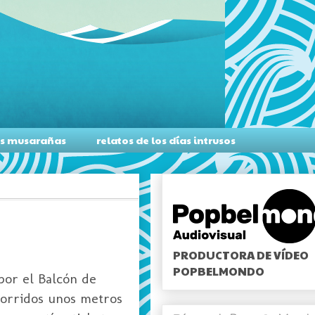
as musarañas
relatos de los días intrusos
PRODUCTORA DE VÍDEO
POPBELMONDO
por el Balcón de
corridos unos metros