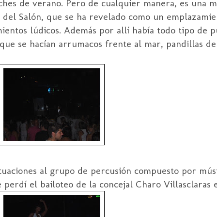
oches de verano. Pero de cualquier manera, es una 
ya del Salón, que se ha revelado como un emplazami
ientos lúdicos. Además por allí había todo tipo de pú
 que se hacían arrumacos frente al mar, pandillas d
tuaciones al grupo de percusión compuesto por músi
erdí el bailoteo de la concejal Charo Villasclaras 