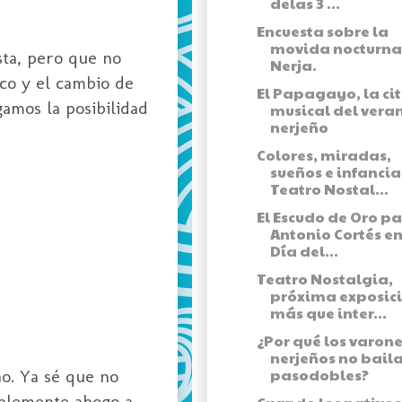
delas 3 ...
Encuesta sobre la
movida nocturna
sta, pero que no
Nerja.
nco y el cambio de
El Papagayo, la ci
amos la posibilidad
musical del vera
nerjeño
Colores, miradas,
sueños e infancia
Teatro Nostal...
El Escudo de Oro p
Antonio Cortés en
Día del...
Teatro Nostalgia,
próxima exposic
más que inter...
¿Por qué los varon
nerjeños no bail
pasodobles?
no. Ya sé que no
mplemente abogo a