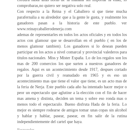
comprobaras,no quiero ser negativa solo real.
Con respecto a la Reina y el Caballero si que tiene mucha
parafernalia a su alrededor que a la gente le gusta, y realmente los
ganadores pasan a la historia de este pueblo. ver
www.reinaycaballerodenerja.com
ademas de representarles en todos los actos oficiales y en todos los
actos con glamour que se desarrollan en el pueblo ( en los de
menos glamour tambien). Los ganadores si lo desean pueden
participar en los actos a nivel comarcal y provincial valederos para
titulos nacionales. Miss y Mister España. Lo de los regalos son los
mas de 200 comercios los que surten a nuestros ganadores de
regalos. Aqui es un acontecimiento desde 1917, despues cortado
por la guerra civil y reanudado en 1965 y es eso un
acontecimiento mas que tiene el valor que tiene, es un acto mas de
la feria de Nerja. Este pueblo cada año ha intentado hacer mejor o
peor un espectaculo que aglutine a la elección con el fin de hacer
mas amena y distinta, deciden un tema y sobre eso ronda mas o
menos todo el espectaculo. Bueno disfruta Hada de la feria. Lo
mejor es siempre rodearse de amigos tomar unas copas sin alcohol
y hablar y hablar, pasear, pasear, en fin salir de la rutina
independientemente del cartel que haya.
Responder