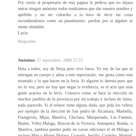
Por cierto al propietario de esta pagina le pediria que no dejara
entrar ningun anónimo todos tendríamos que dar nuestro nombre y
apellido y no ser cobardes a la hora de decir las cosas
escondiendonos como un pseudonimo. perdon por si alguien se
siente ofendido.
Lucia
Responder
Anónimo
27 septiembre, 2008 15:53
Hola a todos, soy de Nerja pero vivo fuera. Yo soy de las que se
entregan en cuerpo y alma a este espectaculo, me gusta como esta
montado y lo que hacen en la feria. Si alguien lo detesta pues que
no lo vea, pero no hay que negar la evidencia, es el acto que más
gente acarrea en la feria. Conozco como se hace la elección en
muchos pueblos de la provincia por mi trabajo e incluso de fuera,
nada parecido. Si el relator tiene alguna duda, que pida los videos
por ejemplo de la elección de San pedro de Älcantara, Marbella,
Fuengirola, Mijas, Manilva, Chiclana, Marquesado, Las Fuentes,
Bailen, Vélez Malaga, Rincon de la Victoria, Antequera, Ronda, o
Manilva, tambien puedes pedir en varias ediciones el de Málaga o
incluso Miss y Mister Malaga, Granada, Sevilla, Cordoba, Madrid.