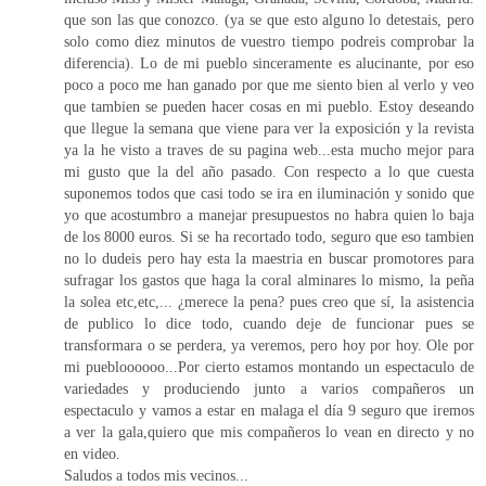
que son las que conozco. (ya se que esto alguno lo detestais, pero
solo como diez minutos de vuestro tiempo podreis comprobar la
diferencia). Lo de mi pueblo sinceramente es alucinante, por eso
poco a poco me han ganado por que me siento bien al verlo y veo
que tambien se pueden hacer cosas en mi pueblo. Estoy deseando
que llegue la semana que viene para ver la exposición y la revista
ya la he visto a traves de su pagina web...esta mucho mejor para
mi gusto que la del año pasado. Con respecto a lo que cuesta
suponemos todos que casi todo se ira en iluminación y sonido que
yo que acostumbro a manejar presupuestos no habra quien lo baja
de los 8000 euros. Si se ha recortado todo, seguro que eso tambien
no lo dudeis pero hay esta la maestria en buscar promotores para
sufragar los gastos que haga la coral alminares lo mismo, la peña
la solea etc,etc,... ¿merece la pena? pues creo que sí, la asistencia
de publico lo dice todo, cuando deje de funcionar pues se
transformara o se perdera, ya veremos, pero hoy por hoy. Ole por
mi puebloooooo...Por cierto estamos montando un espectaculo de
variedades y produciendo junto a varios compañeros un
espectaculo y vamos a estar en malaga el día 9 seguro que iremos
a ver la gala,quiero que mis compañeros lo vean en directo y no
en video.
Saludos a todos mis vecinos...