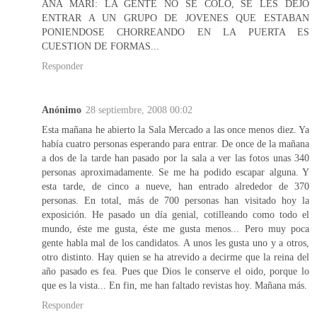
ANA MARI: LA GENTE NO SE COLO, SE LES DEJO
ENTRAR A UN GRUPO DE JOVENES QUE ESTABAN
PONIENDOSE CHORREANDO EN LA PUERTA ES
CUESTION DE FORMAS...
Responder
Anónimo
28 septiembre, 2008 00:02
Esta mañana he abierto la Sala Mercado a las once menos diez. Ya
había cuatro personas esperando para entrar. De once de la mañana
a dos de la tarde han pasado por la sala a ver las fotos unas 340
personas aproximadamente. Se me ha podido escapar alguna. Y
esta tarde, de cinco a nueve, han entrado alrededor de 370
personas. En total, más de 700 personas han visitado hoy la
exposición. He pasado un día genial, cotilleando como todo el
mundo, éste me gusta, éste me gusta menos... Pero muy poca
gente habla mal de los candidatos. A unos les gusta uno y a otros,
otro distinto. Hay quien se ha atrevido a decirme que la reina del
año pasado es fea. Pues que Dios le conserve el oido, porque lo
que es la vista... En fin, me han faltado revistas hoy. Mañana más.
Responder