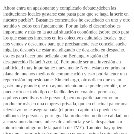
Ahora entra un apasionante y complicado debate:¿deben las
instituciones locales gastarse esta pasta para que se haga la serie en
nuestro pueblo?. Bastantes comentarios he escuchado en uno y otro
sentido y todos con fundamento. Por un lado el desembolso es
importante y más en la actual situación económica (sobre todo para
los que estamos inmersos en los colectivos culturales locales, que
nos vemos y deseamos para que precisamente este concejal suelte
migajas, después de estar mendigando de despacho en despacho,
eso es para hacer una película con
Berlanga
y guión del
desaparecido Rafael Azcona). Pero puede ser una inversión en
publicidad muy importante: nuevamente
Nerja
estaría en primera
plana de muchos medios de comunicación y esto podría tener una
repercusión impresionante. Sin embargo, otros dicen que es un
gasto muy grande que un ayuntamiento no se puede permitir, que
puede ofrecer todo tipo de facilidades en cuanto a permisos,
equipos operativos y de personal, pero no participar como un
productor más en una empresa privada, que en el actual panorama
televisivo no te asegura nada (el primer capítulo lo pueden ver
millones de personas, pero igual la producción no tiene calidad, no
alcanza unos buenos índices de audiencia y se la despachan sin
miramiento ninguno de la parrilla de
TVE
). También hay quien
dice que la productora (como buena empresa privada mirando por