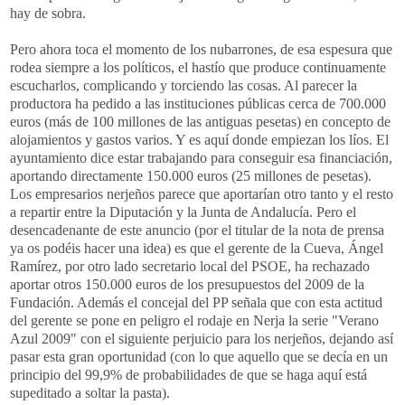
hay de sobra.
Pero ahora toca el momento de los nubarrones, de esa espesura que
rodea siempre a los políticos, el hastío que produce continuamente
escucharlos, complicando y torciendo las cosas. Al parecer la
productora ha pedido a las instituciones públicas cerca de 700.000
euros (más de 100 millones de las antiguas pesetas) en concepto de
alojamientos y gastos varios. Y es aquí donde empiezan los líos. El
ayuntamiento dice estar trabajando para conseguir esa financiación,
aportando directamente 150.000 euros (25 millones de pesetas).
Los empresarios
nerjeños
parece que aportarían otro tanto y el resto
a repartir entre la Diputación y la Junta de
Andalucía
. Pero el
desencadenante
de este anuncio (por el titular de la nota de prensa
ya os podéis hacer una idea) es que el gerente de la Cueva, Ángel
Ramírez
, por otro lado secretario local del
PSOE,
ha rechazado
aportar otros 150.000 euros de los presupuestos del 2009 de la
Fundación. Además el concejal del
PP
señala que con esta
actitud
del gerente se pone en peligro el rodaje en
Nerja
la serie "Verano
Azul 2009" con el siguiente perjuicio para los
nerjeños
, dejando así
pasar esta gran oportunidad (con lo que aquello que se decía en un
principio del 99,9% de probabilidades de que se haga aquí está
supeditado a soltar la pasta).