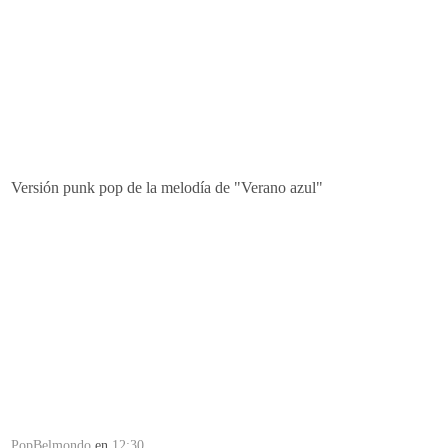
Versión
punk
pop
de la melodía de "Verano azul"
PopBelmondo
en
12:30