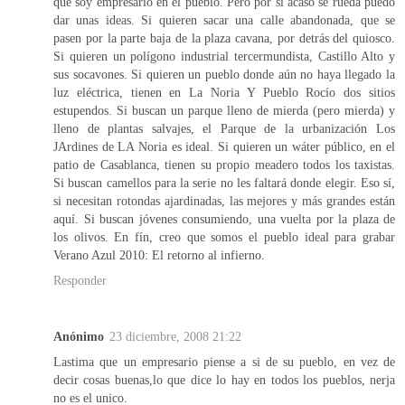
que soy empresario en el pueblo. Pero por si acaso se rueda puedo
dar unas ideas. Si quieren sacar una calle abandonada, que se
pasen por la parte baja de la plaza cavana, por detrás del quiosco.
Si quieren un polígono industrial tercermundista, Castillo Alto y
sus socavones. Si quieren un pueblo donde aún no haya llegado la
luz eléctrica, tienen en La Noria Y Pueblo Rocío dos sitios
estupendos. Si buscan un parque lleno de mierda (pero mierda) y
lleno de plantas salvajes, el Parque de la urbanización Los
JArdines de LA Noria es ideal. Si quieren un wáter público, en el
patio de Casablanca, tienen su propio meadero todos los taxistas.
Si buscan camellos para la serie no les faltará donde elegir. Eso sí,
si necesitan rotondas ajardinadas, las mejores y más grandes están
aquí. Si buscan jóvenes consumiendo, una vuelta por la plaza de
los olivos. En fín, creo que somos el pueblo ideal para grabar
Verano Azul 2010: El retorno al infierno.
Responder
Anónimo
23 diciembre, 2008 21:22
Lastima que un empresario piense a si de su pueblo, en vez de
decir cosas buenas,lo que dice lo hay en todos los pueblos, nerja
no es el unico.