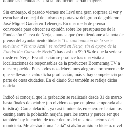
donde las facilidades para la producción serían mayores.
Sin embargo, el pasado viernes me llevé una gran sorpresa al ver y
escuchar al concejal de turismo y portavoz del grupo de gobierno
José Miguel
García en Telenerja
. En una rueda de prensa
convocada para ofrecer su opinión sobre los presupuestos de la
Fundación Cueva de
Nerja
, anuncia que (remitiéndome a la nota de
prensa del ayuntamiento titulada "
La continuación de la serie
televisiva “Verano Azul” se rodará en
Nerja
, sin el apoyo de la
Fundación Cueva de
Nerja
") hay casi un 99,9 % de que la serie se
ruede en
Nerja
. Esa situación se produce tras una visita a
localizaciones de responsables de la productora
Boomerang
TV
a
nuestro pueblo. Pues todos nos deberíamos alegrar enormemente de
que se llevara a cabo dicha producción, más si hay competencia por
parte de otras ciudades. En el diario Sur también se refleja dicha
noticia
.
Indicó el concejal que la grabación se realizaría desde 31 de marzo
hasta finales de octubre (no olvidemos que en plena temporada alta
turística). Con antelación, ya casi inminente, en enero se harían los
casting
entre la población
nerjeña
para los extras y parece ser que
también hay intención de tener dentro del reparto a actores del
municipio. Me alegraría una "
jartá
" si algún amigo lo hiciera, nivel