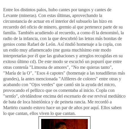
Entre los distintos palos, hubo cantes por tangos y cantes de
Levante (mineras). Con estas últimas, aprovechando la
circunstancia de actuar en el interior del subsuelo las hizo en
recuerdo del oficio de minero, gremio al que pertenece parte de su
familia. También acudiendo al recuerdo, a como él la denominó, la
radio de la infancia, con la que descubrió las letras más bonitas de
genios como Rafael de León. Así rindió homenaje a la copla, con
un estilo muy
aflamencado
(me gusta muchísimo este modo
interpretarlas por él que las grabaciones y arreglos recogidas en su
exitoso último
cd
). De este modo se escuchó un popurrí que entre
otras contenía "Limosna de amores", "No me quieras tanto",
"María de la O", "Esos 4 capotes" (homenaje a las tonadilleras más
grandes), la antes
mencionada
"Alfileres de colores" entre otras y
acabando con "Ojos verdes" que cantó sin la ayuda del micro,
provocando el pellizco que os comentaba al inicio. Copla con
"
sentío
",
olvidándose
encima del escenario de ese
revival
mediático
de bata de loca histriónica y de peineta rancia. Me recordó a
Martirio cuando estuvo hace un par de años por aquí. Ellos saben
lo que cantan, ellos viven lo que cantan.