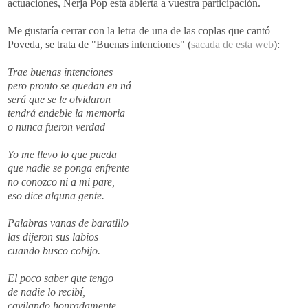
actuaciones,
Nerja
Pop
está abierta a vuestra
participación
.
Me gustaría cerrar con la letra de una de las coplas que cantó
Poveda
, se trata de "Buenas intenciones" (
sacada de esta
web
):
Trae buenas intenciones
pero pronto se quedan en
ná
será que se le olvidaron
tendrá endeble la memoria
o nunca fueron verdad
Yo me llevo lo que pueda
que nadie se ponga enfrente
no conozco ni a mi pare,
eso dice alguna gente.
Palabras vanas de baratillo
las dijeron sus labios
cuando busco cobijo.
El poco saber que tengo
de nadie lo recibí,
cavilando
honradamente