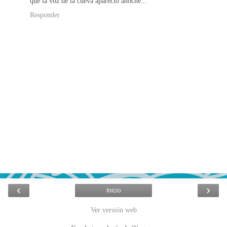
que la voz de la cueva apareció anoche...
Responder
‹
›
Inicio
Ver versión web