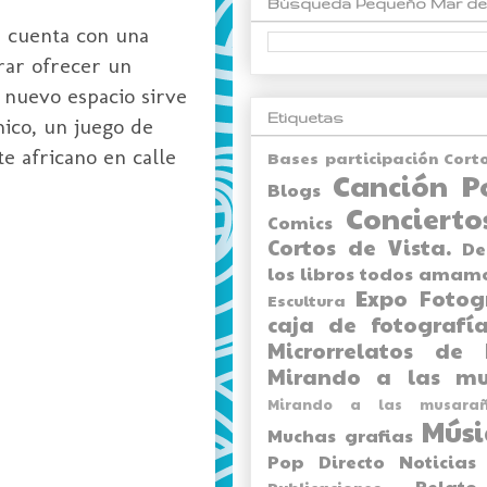
Búsqueda Pequeño Mar de
a cuenta con una
rar ofrecer un
 nuevo espacio sirve
Etiquetas
ico, un juego de
te africano en calle
Bases participación Cort
Canción P
Blogs
Concierto
Comics
Cortos de Vista.
De
los libros todos amam
Expo
Fotog
Escultura
caja de fotografía
Microrrelatos de 
Mirando a las mu
Mirando a las musarañ
Músi
Muchas grafias
Pop Directo
Noticias
Relato
Publicaciones