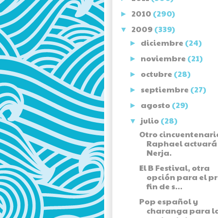
2010
(290)
►
2009
(339)
▼
diciembre
(24)
►
noviembre
(21)
►
octubre
(28)
►
septiembre
(27)
►
agosto
(29)
►
julio
(28)
▼
Otro cincuentenari
Raphael actuará
Nerja.
El B Festival, otra
opción para el p
fin de s...
Pop español y
charanga para l