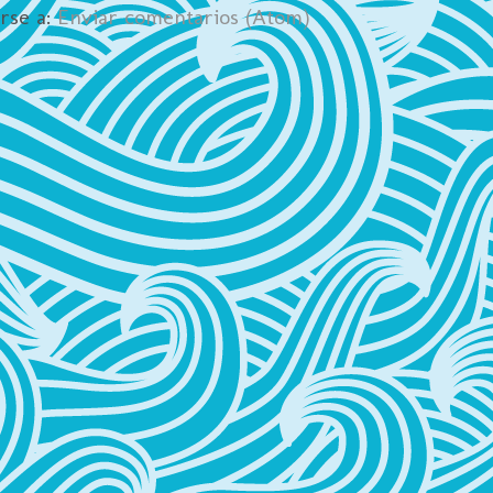
irse a:
Enviar comentarios (Atom)