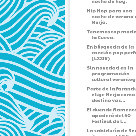
noche de hoy.
Hip Hop para una
noche de verano 
Nerja.
Tenemos top mode
la Cueva.
En búsqueda de la
canción pop perf
(LXXIV)
Sin novedad en la
programación
cultural veraniega
Parte de la farand
elige Nerja como
destino vac...
El duende flamenco
apoderó del 50
Festival de l...
La sabiduría de Se