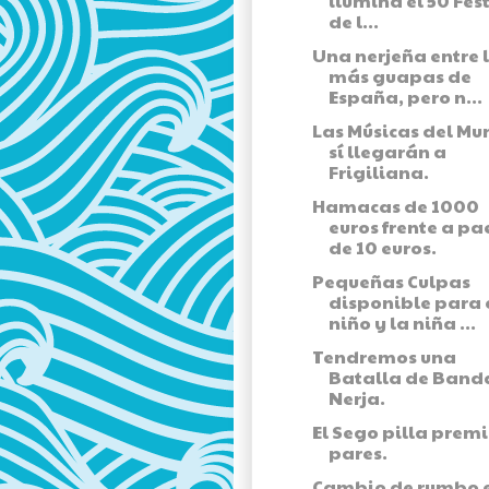
ilumina el 50 Fes
de l...
Una nerjeña entre 
más guapas de
España, pero n...
Las Músicas del M
sí llegarán a
Frigiliana.
Hamacas de 1000
euros frente a pa
de 10 euros.
Pequeñas Culpas
disponible para 
niño y la niña ...
Tendremos una
Batalla de Band
Nerja.
El Sego pilla premi
pares.
Cambio de rumbo e