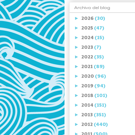
Archivo del blog
2026
(30)
►
2025
(47)
►
2024
(15)
►
2023
(7)
►
2022
(35)
►
2021
(89)
►
2020
(96)
►
2019
(94)
►
2018
(101)
►
2014
(151)
►
2013
(351)
►
2012
(440)
►
2011
(500)
►