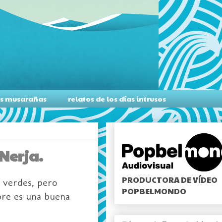
as musarañas
relatos de los días intrusos
Nerja.
PRODUCTORA DE VÍDEO
s verdes, pero
POPBELMONDO
pre es una buena