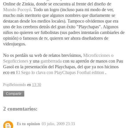
Online
de
Zinkia
, donde se encuentra al frente del diseño de
Mundo
Pocoyó
. Todo un logro (incluso para mi modo de ver,
mucho más meritorio que algunos nombres que diariamente se
destacan desde los medios locales). Tampoco olvidemos que era
uno de los cerebros detrás del gran éxito "
Playchapas
". Algunos
niños no quieren ser futbolistas (sus padres intentarán cambiarles de
opinión) o famosos de
tv
, quieren ser ahora diseñadores de
videojuegos
.
No os perdáis su
web
de relatos
brevísimos
,
Microficciones
o
Segoficciones
y una
gamberrada
con su apretón de manos con
Pau
Gasol
en la
presentación
del
Playchapas
, del que ya nos hicimos
eco en
El
Sego
lo clava con
PlayChapas
Footbal
edition
.
PopBelmondo
en
13:30
Compartir
2 comentarios:
Es tu opinion
03 julio, 2009 23:33