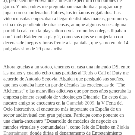
J), pero siempre volvíamos a nuestro
Spectrum
con botones de
goma. Y mis padres me preguntaban cuando iba a programar y
jugar con ese ordenador. Pobres, los teníamos engañados. Las
videoconsolas
empezaban a llegar de distintas marcas, pero uno ya
estba
más pendiente de otras cosas, aunque algunas veces alguna
partidilla
caía con la
playstation
o veía como los colegas
flipaban
con
Tomb
Raider
en la
play
2, como sus ojos se enrojecían con
decenas de juegos y horas frente a la pantalla, que ya no era de 14
pulgadas sino de 29 para arriba.
Ahora gracias a un sorteo, tenemos en casa una
nintendo
DSi
entre
las manos y cuando echo unas partidas al
Tetris
o
Call
of
Duty
me
acuerdo de Antonio
Segovia
. Alguien que persiguió sus sueños,
que nos contaba hace un par de décadas las excelencias de "
The
Alchemist
" o las maravillas
adictivas
que por esos años generaba la
empresa pionera española de
videojuegos
Dinamic
. En estos días,
nuestro amigo se encuentra en la
Gamelab
2009
, la V Feria del
Ocio Interactivo, el encuentro más
impotante
en España de un
sector audiovisual con gran pujanza. Participa como ponente en
una charla-encuentro "Desarrollo de modelos de negocio en
mundos virtuales y comunidades", como Jefe de Diseño en
Zinkia
Entertaiment
, donde dirige el
departamento
de
Entretenimiento