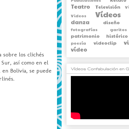
Teatro
Televisión
V
Vídeos
Videos
danza
diseño
fotografías
garitos
patrimonio histórico
v
videoclip
poesía
vídeo
 sobre los clichés
 Sur, así como en el
Vídeos Confabulación en G
 en Bolivia, se puede
linés.