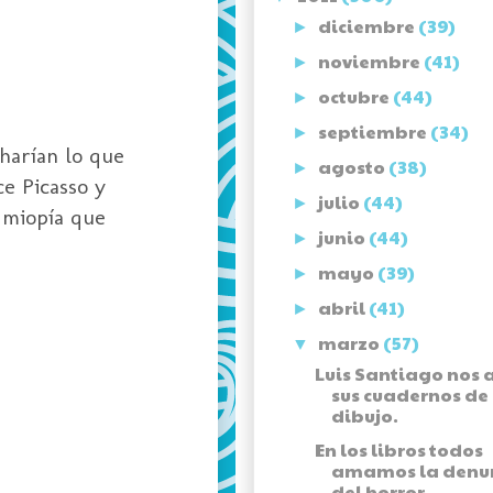
diciembre
(39)
►
noviembre
(41)
►
octubre
(44)
►
septiembre
(34)
►
 harían lo que
agosto
(38)
►
ce Picasso y
julio
(44)
►
a miopía que
junio
(44)
►
mayo
(39)
►
abril
(41)
►
marzo
(57)
▼
Luis Santiago nos 
sus cuadernos de
dibujo.
En los libros todos
amamos la denu
del horror.