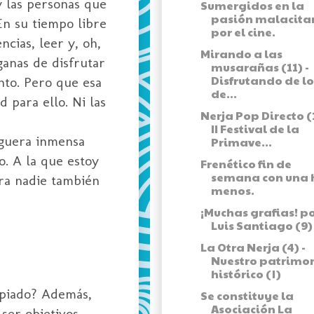
y las personas que
Sumergidos en la
pasión malacita
En su tiempo libre
por el cine.
ncias, leer y, oh,
Mirando a las
ganas de disfrutar
musarañas (11) -
Disfrutando de lo
nto. Pero que esa
de...
d para ello. Ni las
Nerja Pop Directo (1
II Festival de la
eguera inmensa
Primave...
o. A la que estoy
Frenético fin de
semana con una 
era nadie también
menos.
¡Muchas grafias! p
Luis Santiago (9)
La Otra Nerja (4) -
Nuestro patrimo
histórico (I)
copiado? Además,
Se constituye la
Asociación La
ser objetivos.