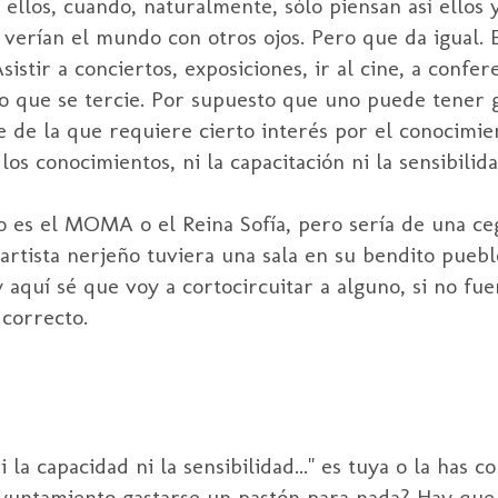
llos, cuando, naturalmente, sólo piensan así ellos 
 verían el mundo con otros ojos. Pero que da igual. 
stir a conciertos, exposiciones, ir al cine, a confere
a lo que se tercie. Por supuesto que uno puede tener 
e de la que requiere cierto interés por el conocimie
os conocimientos, ni la capacitación ni la sensibilida
io es el MOMA o el Reina Sofía, pero sería de una c
artista nerjeño tuviera una sala en su bendito puebl
 aquí sé que voy a cortocircuitar a alguno, si no fu
correcto.
i la capacidad ni la sensibilidad..." es tuya o la has 
yuntamiento gastarse un pastón para nada? Hay que 