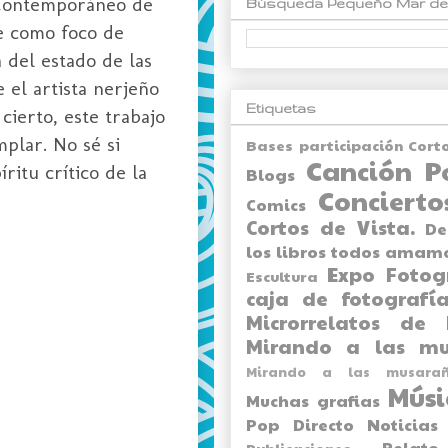
e Contemporáneo de
Búsqueda Pequeño Mar de
e como foco de
a del estado de las
e el artista nerjeño
Etiquetas
cierto, este trabajo
plar. No sé si
Bases participación Cort
Canción P
ritu crítico de la
Blogs
Concierto
Comics
Cortos de Vista.
De
los libros todos amam
Expo
Fotog
Escultura
caja de fotografía
Microrrelatos de 
Mirando a las mu
Mirando a las musarañ
Músi
Muchas grafias
Pop Directo
Noticias
Relato
Publicaciones