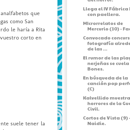
Llega el IV Fábrica
 analfabetos que
con paellera.
ergas como San
MIcrorrelatos de
Mercurio (10) - F
rdo le haría a Rita
 vuestro corto en
Convocado concurs
fotografía alred
de las ...
El rumor de las pl
nerjeñas se cuela
Bones.
En búsqueda de la
canción pop perf
(C)
Kalvellido muestra
horrores de la Gu
Civil.
Cortos de Vista (9) 
nte suele tener la
Naidie.