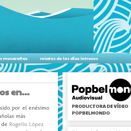
as musarañas
relatos de los días intrusos
s en...
PRODUCTORA DE VÍDEO
 sido por el enésimo
POPBELMONDO
añolas más
s de
Rogelio López