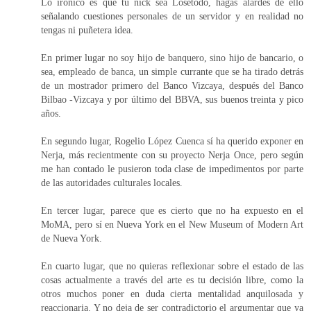
Lo irónico es que tu nick sea Losetodo, hagas alardes de ello
señalando cuestiones personales de un servidor y en realidad no
tengas ni puñetera idea.
En primer lugar no soy hijo de banquero, sino hijo de bancario, o
sea, empleado de banca, un simple currante que se ha tirado detrás
de un mostrador primero del Banco Vizcaya, después del Banco
Bilbao -Vizcaya y por último del BBVA, sus buenos treinta y pico
años.
En segundo lugar, Rogelio López Cuenca sí ha querido exponer en
Nerja, más recientmente con su proyecto Nerja Once, pero según
me han contado le pusieron toda clase de impedimentos por parte
de las autoridades culturales locales.
En tercer lugar, parece que es cierto que no ha expuesto en el
MoMA, pero sí en Nueva York en el New Museum of Modern Art
de Nueva York.
En cuarto lugar, que no quieras reflexionar sobre el estado de las
cosas actualmente a través del arte es tu decisión libre, como la
otros muchos poner en duda cierta mentalidad anquilosada y
reaccionaria. Y no deja de ser contradictorio el argumentar que ya