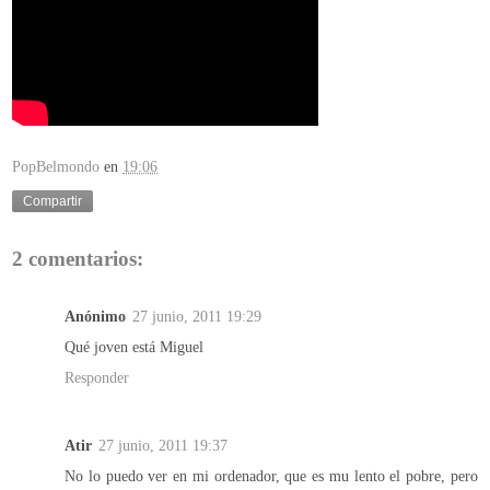
PopBelmondo
en
19:06
Compartir
2 comentarios:
Anónimo
27 junio, 2011 19:29
Qué joven está Miguel
Responder
Atir
27 junio, 2011 19:37
No lo puedo ver en mi ordenador, que es mu lento el pobre, pero