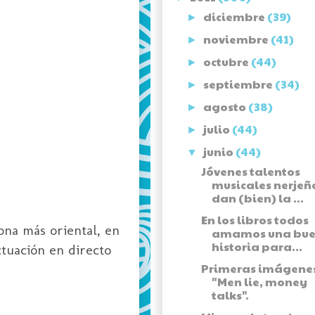
diciembre
(39)
►
noviembre
(41)
►
octubre
(44)
►
septiembre
(34)
►
agosto
(38)
►
julio
(44)
►
junio
(44)
▼
Jóvenes talentos
musicales nerjeñ
dan (bien) la ...
En los libros todos
ona más oriental, en
amamos una bu
historia para...
ctuación en directo
Primeras imágene
"Men lie, money
talks".