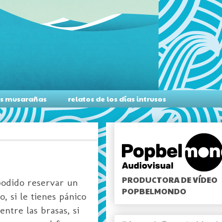
as musarañas
relatos de los días intrusos
PRODUCTORA DE VÍDEO
podido reservar un
POPBELMONDO
, si le tienes pánico
ntre las brasas, si