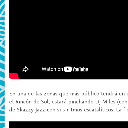
En una de las zonas que más público tendrá en e
el Rincón de Sol, estará pinchando Dj Miles (con
de Skazzy Jazz con sus ritmos escatalíticos. La fi