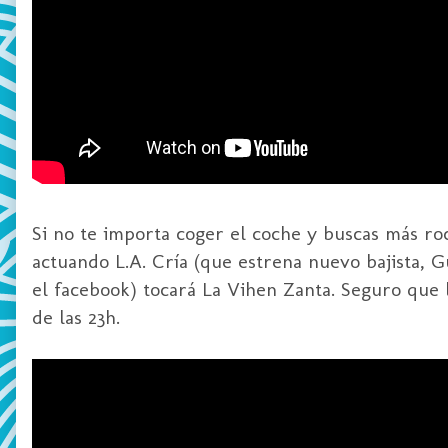
Si no te importa coger el coche y buscas más roc
actuando L.A. Cría (que estrena nuevo bajista, G
el facebook) tocará La Vihen Zanta. Seguro que 
de las 23h.