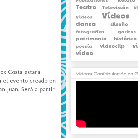
Teatro
Televisión
V
Vídeos
Videos
danza
diseño
fotografías
garitos
patrimonio histórico
v
videoclip
poesía
vídeo
rox Costa estará
Vídeos Confabulación en G
n el evento creado en
n Juan. Será a partir