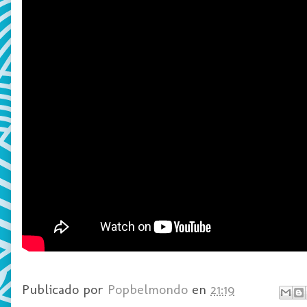
Publicado por
Popbelmondo
en
21:19