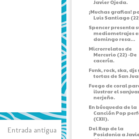
Javier Ojeda.
¡Muchas grafias! p
Luis Santiago (22
Spencer presenta s
mediometrajes e
domingo resa...
Microrrelatos de
Mercurio (22) -De
cacería.
Funk, rock, ska, djs 
tortas de San Jua
Fuego de coral par
ilustrar el sanju
nerjeño.
En búsqueda de la
Canción Pop perf
(CXII).
Del Rap de la
Entrada antigua
Posidonia a Javi