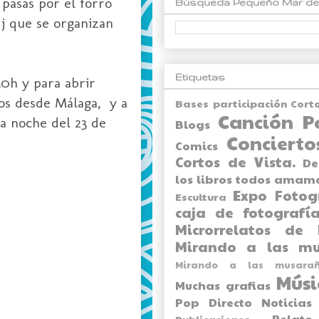
 pasas por el forro
Búsqueda Pequeño Mar de
 dj que se organizan
Etiquetas
30h y para abrir
os desde Málaga, y a
Bases participación Cort
Canción P
a noche del 23 de
Blogs
Concierto
Comics
Cortos de Vista.
De
los libros todos amam
Expo
Fotog
Escultura
caja de fotografía
Microrrelatos de 
Mirando a las mu
Mirando a las musarañ
Músi
Muchas grafias
Pop Directo
Noticias
Relato
Publicaciones