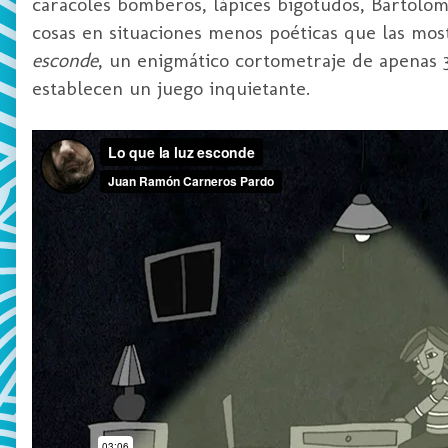
caracoles bomberos, lápices bigotudos, Bartolom
cosas en situaciones menos poéticas que las mos
esconde
, un enigmático cortometraje de apenas 3 
establecen un juego inquietante.