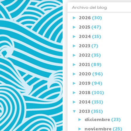
Archivo del blog
2026
(30)
►
2025
(47)
►
2024
(15)
►
2023
(7)
►
2022
(35)
►
2021
(89)
►
2020
(96)
►
2019
(94)
►
2018
(101)
►
2014
(151)
►
2013
(351)
▼
diciembre
(23)
►
noviembre
(25)
►