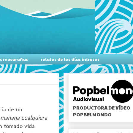
as musarañas
relatos de los días intrusos
PRODUCTORA DE VÍDEO
cia de un
POPBELMONDO
mañana cualquiera
an tomado vida