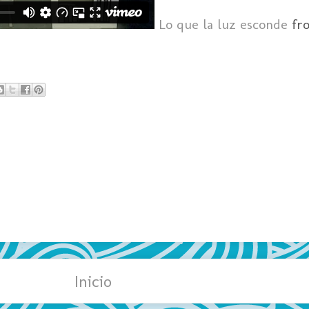
Lo que la luz esconde
fr
Inicio