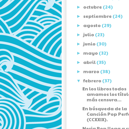
octubre
(24)
►
septiembre
(24)
►
agosto
(29)
►
julio
(23)
►
junio
(30)
►
mayo
(32)
►
abril
(35)
►
marzo
(38)
►
febrero
(37)
▼
En los libros todos
amamos los títul
más censura...
En búsqueda de la
Canción Pop Perf
(CCXXIX).
Nerja Pop llega a s