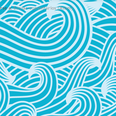
irse a:
Enviar comentarios (Atom)