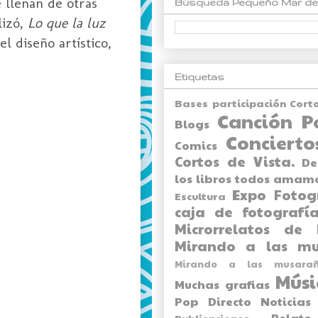
 llenan de otras
Búsqueda Pequeño Mar de
lizó,
Lo que la luz
l diseño artístico,
Etiquetas
Bases participación Cort
Canción P
Blogs
Concierto
Comics
Cortos de Vista.
De
los libros todos amam
Expo
Fotog
Escultura
caja de fotografía
Microrrelatos de 
Mirando a las mu
Mirando a las musarañ
Músi
Muchas grafias
Pop Directo
Noticias
Relato
Publicaciones