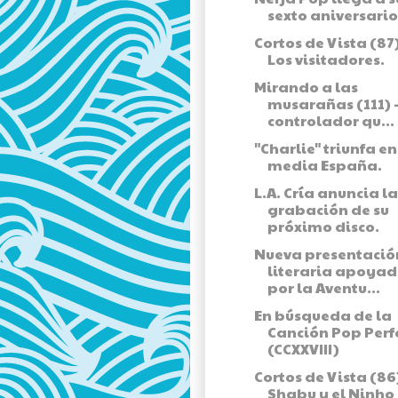
sexto aniversario
Cortos de Vista (87)
Los visitadores.
Mirando a las
musarañas (111) -
controlador qu...
"Charlie" triunfa en
media España.
L.A. Cría anuncia la
grabación de su
próximo disco.
Nueva presentació
literaria apoya
por la Aventu...
En búsqueda de la
Canción Pop Perf
(CCXXVIII)
Cortos de Vista (86)
Shabu y el Ninho