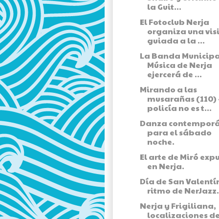
la Guit...
El Fotoclub Nerja
organiza una vis
guiada a la ...
La Banda Municipa
Música de Nerja
ejercerá de ...
Mirando a las
musarañas (110) 
policía no es t...
Danza contempor
para el sábado
noche.
El arte de Miró exp
en Nerja.
Día de San Valentí
ritmo de NerJazz.
Nerja y Frigiliana,
localizaciones d