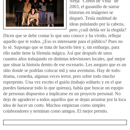
Nerja "Cortos de Vista" de
2003, el gusanillo de narrar
historias en imágenes se
disparó. Tenía multitud de
ideas pululando por la cabeza,
pero ¿cuál debía ser la elegida?
Dicen que se debe contar lo que uno conoce y ha vivido, reflejar
aquello que te rodea. ¿Eso es interesante para el público? Pues no
lo sé. Supongo que se trata de hacerlo bien y, sin embargo, para
ello nadie tiene la fórmula mágica. Así que después de unos
cuantos años trabajando en distintas televisiones locales, qué mejor
que situar la historia dentro de ese escenario. Les aseguro que es un
sitio donde se podrían colocar mil y una aventuras. Hay de todo:
drama, comedia, algunas veces terror, pero sobre todo mucho
esperpento. Una vez escrito el guión (trabajo solitario y en el que
puedes fantasear todo lo que quieras), había que buscar un equipo
de personas dispuestos a implicarse en un proyecto personal. No
dejo de agradecer a todos aquellos que se dejan arrastrar por la loca
idea de hacer un corto. Muchos empiezan como simples
colaboradores y terminan como amigos. El mejor premio.