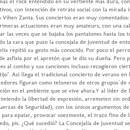
más el rock entendido en su vertiente más dura, co
tivos, con intención de retrato social con la mirada 
 a la Vihen Zanta. Sus conciertos eran muy comentado
primeras actuaciones eran muy amateurs, con una ca
r las veces que se bajaba los pantalones hasta los t
do la cara que puso la concejala de Juventud de ent
Felix repitió su gesto más conocido. Por poco el perr
e asfixia por el apretón que le dio su dueña. Pero 
es al combo y sus canciones incluso recogieron cier
ijo". Así llega el tradicional concierto de verano en 
ededores figuran como teloneros de otros grupos´de
ción en el ambiente que se vive ahora.Y al lider de 
imiendo la libertad de expresión, arremeten sin ord
Fuerzas de Seguridad), con los únicos argumentos d
para epatar, provocar soezmente, el trazo fino de la 
 pedo, pis. ¿Qué sucedió? La Concejalía de Juventud s