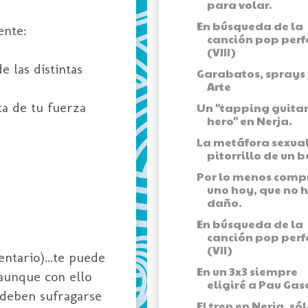
para volar.
En búsqueda de la
ente:
canción pop perf
(VIII)
 las distintas
Garabatos, sprays
Arte
ta de tu fuerza
Un "tapping guita
hero" en Nerja.
La metáfora sexual
pitorrillo de un b
Por lo menos comp
uno hoy, que no 
daño.
En búsqueda de la
canción pop perf
(VII)
ntario)...te puede
En un 3x3 siempre
.aunque con ello
eligiré a Pau Gas
s deben sufragarse
El tren en Nerja, só