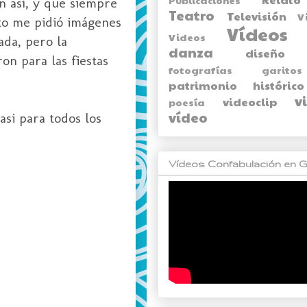
n así, y que siempre
Teatro
Televisión
V
nto me pidió imágenes
Vídeos
Videos
ada, pero la
danza
diseño
on para las fiestas
fotografías
garitos
patrimonio histórico
v
videoclip
poesía
vídeo
asi para todos los
Vídeos Confabulación en G