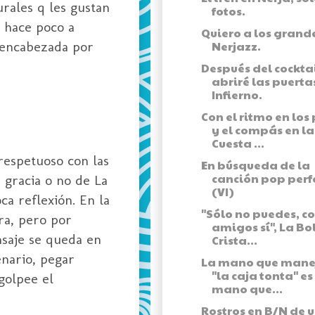
urales q les gustan
fotos.
o hace poco a
Quiero a los grand
n encabezada por
Nerjazz.
Después del cockta
abriré las puerta
Infierno.
Con el ritmo en los 
y el compás en la
Cuesta ...
respetuoso con las
En búsqueda de la
canción pop perf
 gracia o no de La
(VI)
ca reflexión. En la
"Sólo no puedes, c
ra, pero por
amigos sí", La Bo
ensaje se queda en
Crista...
enario, pegar
La mano que mane
"la caja tonta" es
 golpee el
mano que...
Rostros en B/N de 