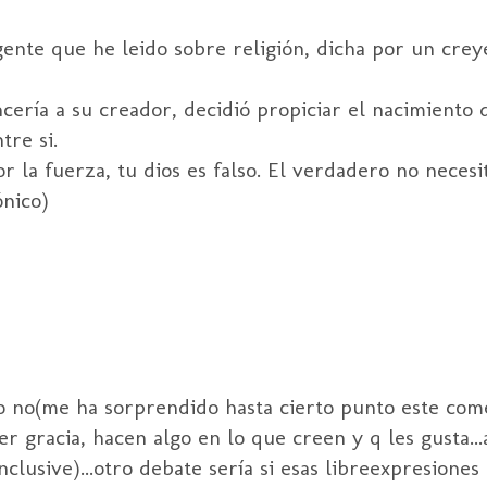
gente que he leido sobre religión, dicha por un crey
ría a su creador, decidió propiciar el nacimiento de
tre si.
r la fuerza, tu dios es falso. El verdadero no necesi
nico)
 o no(me ha sorprendido hasta cierto punto este come
r gracia, hacen algo en lo que creen y q les gusta..
 inclusive)...otro debate sería si esas libreexpresione