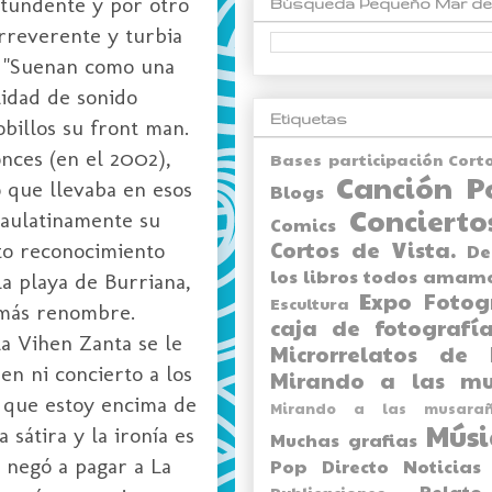
ntundente y por otro
Búsqueda Pequeño Mar de
irreverente y turbia
s: "Suenan como una
lidad de sonido
Etiquetas
obillos su front man.
onces (en el 2002),
Bases participación Cort
Canción P
o que llevaba en esos
Blogs
Concierto
paulatinamente su
Comics
Cortos de Vista.
to reconocimiento
De
los libros todos amam
la playa de Burriana,
Expo
Fotog
Escultura
 más renombre.
caja de fotografía
la Vihen Zanta se le
Microrrelatos de 
en ni concierto a los
Mirando a las mu
e que estoy encima de
Mirando a las musarañ
Músi
sátira y la ironía es
Muchas grafias
e negó a pagar a La
Pop Directo
Noticias
Relato
Publicaciones