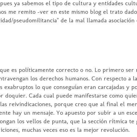
 pues ya sabemos el tipo de cultura y entidades cult
chos me remito -ver en este mismo blog el trato dad
delidad/pseudomilitancia" de la mal llamada asociació
 que es políticamente correcto o no. Lo primero ser 
ntravengan los derechos humanos. Con respecto a la
us exabruptos lo que conseguían eran carcajadas y po
por doquier. Cada cual puede manifestarse como quie
n las reivindicaciones, porque creo que al final el m
mente hay un mensaje. Yo apuesto por subir a un esc
pongan los vellos de punta, que la sección rítmica te
iciones, muchas veces eso es la mejor revolución.