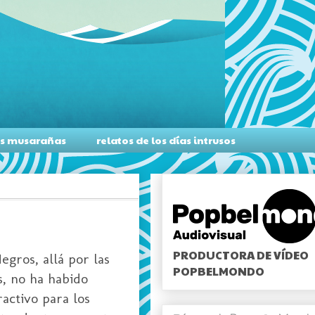
as musarañas
relatos de los días intrusos
PRODUCTORA DE VÍDEO
egros, allá por las
POPBELMONDO
s, no ha habido
activo para los