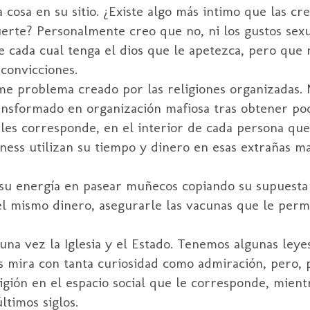
cosa en su sitio. ¿Existe algo más intimo que las cr
uerte? Personalmente creo que no, ni los gustos sexu
e cada cual tenga el dios que le apetezca, pero que 
convicciones.
rme problema creado por las religiones organizadas. 
ansformado en organización mafiosa tras obtener pod
les corresponde, en el interior de cada persona que 
ess utilizan su tiempo y dinero en esas extrañas ma
n su energía en pasear muñecos copiando su supuest
el mismo dinero, asegurarle las vacunas que le permi
na vez la Iglesia y el Estado. Tenemos algunas leyes
s mira con tanta curiosidad como admiración, pero, 
igión en el espacio social que le corresponde, mient
ltimos siglos.