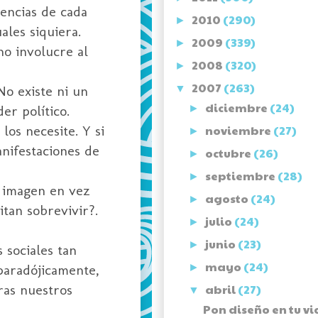
eencias de cada
2010
(290)
►
ales siquiera.
2009
(339)
►
no involucre al
2008
(320)
►
2007
(263)
No existe ni un
▼
diciembre
(24)
er político.
►
los necesite. Y si
noviembre
(27)
►
nifestaciones de
octubre
(26)
►
septiembre
(28)
►
a imagen en vez
agosto
(24)
►
tan sobrevivir?.
julio
(24)
►
junio
(23)
►
 sociales tan
mayo
(24)
paradójicamente,
►
ras nuestros
abril
(27)
▼
Pon diseño en tu v