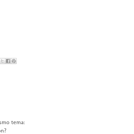
ismo tema:
ón?