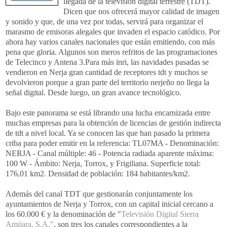
llegada de la televisión digital terrestre (TDT).
Dicen que nos ofrecerá mayor calidad de imagen
y sonido y que, de una vez por todas, servirá para organizar el
marasmo de emisoras alegales que invaden el espacio catódico. Por
ahora hay varios canales nacionales que están emitiendo, con más
pena que gloria. Algunos son meros refritos de las programaciones
de Telecinco y Antena 3.Para más inri, las navidades pasadas se
vendieron en Nerja gran cantidad de receptores tdt y muchos se
devolvieron porque a gran parte del territorio nerjeño no llega la
señal digital. Desde luego, un gran avance tecnológico.
Bajo este panorama se está librando una lucha encarnizada entre
muchas empresas para la obtención de licencias de gestión indirecta
de tdt a nivel local. Ya se conocen las que han pasado la primera
criba para poder emitir en la referencia: TL07MA - Denominación:
NERJA - Canal múltiple: 46 - Potencia radiada aparente máxima:
100 W - Ámbito: Nerja, Torrox, y Frigiliana. Superficie total:
176,01 km2. Densidad de población: 184 habitantes/km2.
Además del canal TDT que gestionarán conjuntamente los
ayuntamientos de Nerja y Torrox, con un capital inicial cercano a
los 60.000 € y la denominación de "
Televisión Digital Sierra
Amijara, S.A."
, son tres los canales correspondientes a la