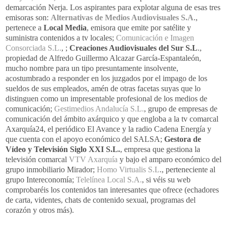
demarcación Nerja. Los aspirantes para explotar alguna de esas tres
emisoras son:
Alternativas de Medios Audiovisuales S.A
.,
pertenece a
Local Media
, emisora que emite por satélite y
suministra contenidos a tv locales;
Comunicación e Imagen
Consorciada S.L.
, ;
Creaciones Audiovisuales del Sur S.L
.,
propiedad de Alfredo Guillermo Alcazar García-Espantaleón,
mucho nombre para un tipo presuntamente insolvente,
acostumbrado a responder en los juzgados por el impago de los
sueldos de sus empleados, amén de otras facetas suyas que lo
distinguen como un impresentable profesional de los medios de
comunicación;
Gestimedios Andalucía S.L.
, grupo de empresas de
comunicación del ámbito axárquico y que engloba a la tv comarcal
Axarquía24, el periódico El Avance y la radio Cadena Energía y
que cuenta con el apoyo económico del SALSA;
Gestora de
Vídeo y Televisión Siglo XXI S.L.
, empresa que gestiona la
televisión comarcal
VTV Axarquía
y bajo el amparo económico del
grupo inmobiliario Mirador;
Homo Virtualis S.L
., perteneciente al
grupo Intereconomía;
Telelínea Local S.A.
, si véis su web
comprobaréis los contenidos tan interesantes que ofrece (echadores
de carta, videntes, chats de contenido sexual, programas del
corazón y otros más).