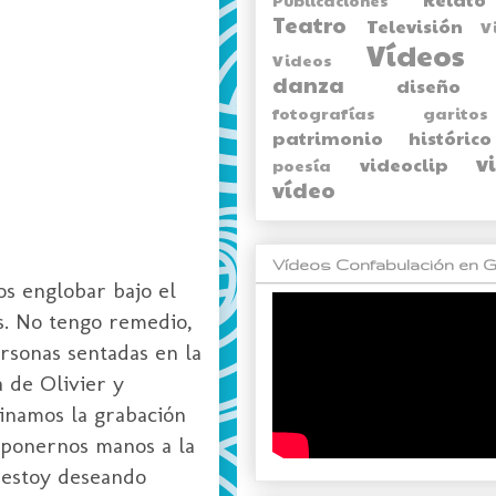
Teatro
Televisión
V
Vídeos
Videos
danza
diseño
fotografías
garitos
patrimonio histórico
v
videoclip
poesía
vídeo
Vídeos Confabulación en G
os englobar bajo el
s. No tengo remedio,
rsonas sentadas en la
 de Olivier y
inamos la grabación
 ponernos manos a la
 estoy deseando