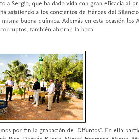
o a Sergio, que ha dado vida con gran eficacia al pro
ña asistiendo a los conciertos de Héroes del Silenc
 misma buena química. Además en esta ocasión los A
 corruptos, también abrirán la boca.
os por fin la grabación de "Difuntos
". En ella part
aría Rico, Damián Bueno, Miguel Hermoso, Miguel Ma