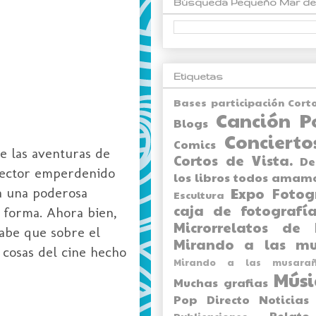
Búsqueda Pequeño Mar de
Etiquetas
Bases participación Cort
Canción P
Blogs
Concierto
Comics
re las aventuras de
Cortos de Vista.
De
 lector emperdenido
los libros todos amam
a una poderosa
Expo
Fotog
Escultura
caja de fotografía
r forma. Ahora bien,
Microrrelatos de 
sabe que sobre el
Mirando a las mu
 cosas del cine hecho
Mirando a las musarañ
Músi
Muchas grafias
Pop Directo
Noticias
Relato
Publicaciones