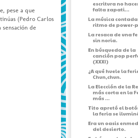
escritura no hace
falta zapati...
re, pese a que
tinúas (Pedro Carlos
La música contada
ritmo de power-
a sensación de
La resaca de una fe
sin noria.
En búsqueda de la
canción pop perf
(XXXI)
¿A qué huele la feri
Chun,chun.
La Elección de la R
más corta en la F
más ...
Tito apretó el botó
la feria se ilumin
Era un oasis enmed
del desierto.