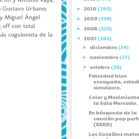
ro Gustavo Urbano;
2010
(290)
►
 y Miguel Ángel
2009
(339)
►
off con total
2008
(320)
►
ás coguionista de la
2007
(263)
▼
diciembre
(24)
►
noviembre
(27)
►
octubre
(26)
▼
Falsedad bien
ensayada, estud
simulacro.
Color y Movimiento
la Sala Mercado.
En búsqueda de la
canción pop perf
(XXXIII)
Los González mete