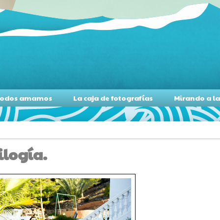
s todos amamos
La caja de fotografías
Mirando a l
ilogía.