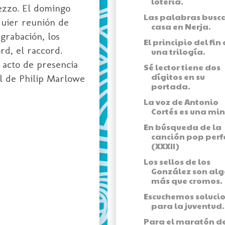
lotería.
ezzo. El domingo
Las palabras busc
quier reunión de
casa en Nerja.
grabación, los
El principio del fin
rd, el raccord.
una trilogía.
 acto de presencia
Sé lector tiene dos
dígitos en su
el de Philip Marlowe
portada.
La voz de Antonio
Cortés es una min
En búsqueda de la
canción pop perf
(XXXII)
Los sellos de los
González son alg
más que cromos.
Escuchemos soluci
para la juventud.
Para el maratón d