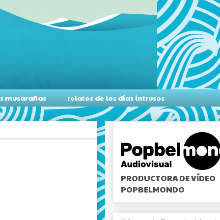
as musarañas
relatos de los días intrusos
PRODUCTORA DE VÍDEO
POPBELMONDO