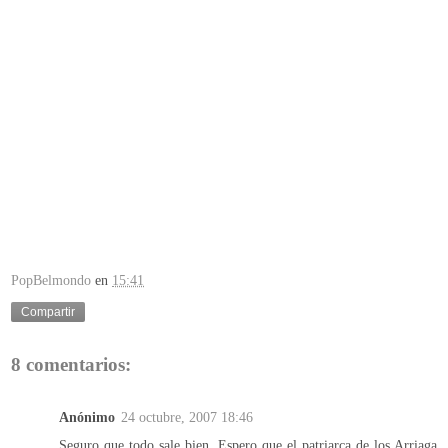
PopBelmondo
en
15:41
Compartir
8 comentarios:
Anónimo
24 octubre, 2007 18:46
Seguro que todo sale bien. Espero que el patriarca de los Arriaga