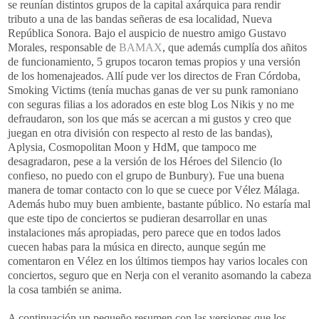
se reunían distintos grupos de la capital
axárquica
para
rendir
tributo a una de las bandas señeras de esa localidad, Nueva
República Sonora. Bajo el auspicio de nuestro amigo Gustavo
Morales, responsable de
BAMAX
, que además cumplía dos
añitos
de funcionamiento, 5 grupos tocaron temas propios y una versión
de los homenajeados. Allí pude ver los directos de
Fran
Córdoba,
Smoking
Victims
(tenía muchas ganas de ver su
punk
ramoniano
con seguras filias a los adorados en este blog Los
Nikis
y no me
defraudaron, son los que más se acercan a mi gustos y creo que
juegan en otra división con respecto al resto de las bandas),
Aplysia
,
Cosmopolitan
Moon
y
HdM
, que tampoco me
desagradaron, pese a la versión de los Héroes del Silencio (lo
confieso, no puedo con el grupo de
Bunbury
). Fue una buena
manera de tomar contacto con lo que se cuece por
Vélez
Málaga.
Además hubo muy buen ambiente, bastante público. No estaría mal
que este tipo de conciertos se pudieran desarrollar en unas
instalaciones más apropiadas, pero parece que en todos lados
cuecen habas para la música en directo, aunque según me
comentaron en
Vélez
en los últimos tiempos hay varios locales con
conciertos, seguro q
ue
en
Nerja
con el
veranito
asomando la cabeza
la cosa también se anima.
A continuación un pequeño resumen con las versiones que los