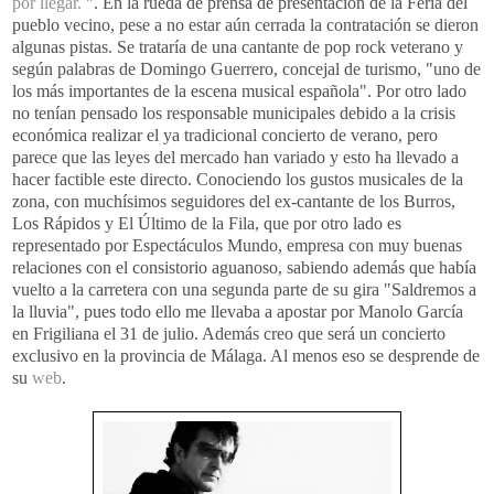
por llegar.
". En la rueda de prensa de presentación de la Feria del
pueblo vecino, pese a no estar aún cerrada la contratación se dieron
algunas pistas. Se trataría de una cantante de
pop
rock
veterano y
según palabras de Domingo Guerrero, concejal de turismo, "uno de
los más
importantes
de la escena musical española". Por otro lado
no tenían pensado los responsable municipales debido a la crisis
económica realizar el ya tradicional concierto de verano, pero
parece que las leyes del mercado han variado y esto ha llevado a
hacer factible este directo. Conociendo los gustos musicales de la
zona, con muchísimos seguidores del
ex
-cantante de los Burros,
Los Rápidos y El Último de la Fila, que por otro lado es
representado por Espectáculos Mundo, empresa con muy buenas
relaciones con el consistorio aguanoso, sabiendo además que había
vuelto a la carretera con una segunda parte de su gira "Saldremos a
la lluvia", pues todo ello me llevaba a apostar por Manolo
García
en
Frigiliana
el 31 de julio. Además creo que será un concierto
exclusivo en la provincia de Málaga. Al menos eso se desprende de
su
web
.