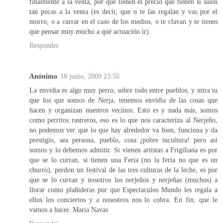
finalmente a la venta, por qué tienen el precio que tienen si salen
tan pocas a la venta (es decir, que o te las regalan y vas por el
morro, o a currar en el caso de los medios, o te clavan y te tienes
que pensar muy mucho a qué actuación ir).
Responder
Anónimo
18 junio, 2009 23:56
La envidia es algo muy perro, sobre todo entre pueblos, y mira tu
que los que somos de Nerja, tenemos envidia de las cosas que
hacen y organizan nuestros vecinos. Esto es y nada más, somos
como perritos rastreros, eso es lo que nos caracteriza al Nerjeño,
no podemos ver que lo que hay alrededor va bien, funciona y da
prestigio, sea persona, pueblo, cosa ¡pobre incultura! pero asi
somos y lo debemos admitir. Si vienen artistas a Frigiliana es por
que se lo curran, si tienen una Feria (no la feria no que es un
churro), perdon un festival de las tres culturas de la leche, es por
que se lo curran y nosotros los nerjeños y nerjeñas (muchos) a
llorar como plañideras por que Espectaculos Mundo les regala a
ellos los conciertos y a nosostros nos lo cobra. En fin, que le
vamos a hacer. Maria Navas